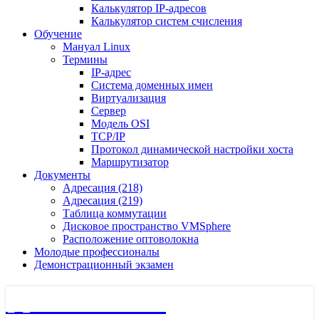
Калькулятор IP-адресов
Калькулятор систем счисления
Обучение
Мануал Linux
Термины
IP-адрес
Система доменных имен
Виртуализация
Сервер
Модель OSI
TCP/IP
Протокол динамической настройки хоста
Маршрутизатор
Документы
Адресация (218)
Адресация (219)
Таблица коммутации
Дисковое пространство VMSphere
Расположение оптоволокна
Молодые профессионалы
Демонстрационный экзамен
🖧 Полигон 218