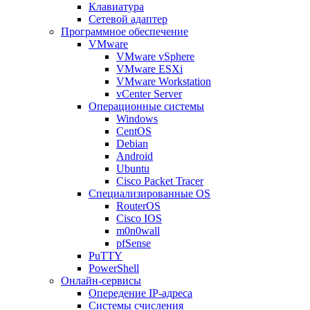
Клавиатура
Сетевой адаптер
Программное обеспечение
VMware
VMware vSphere
VMware ESXi
VMware Workstation
vCenter Server
Операционные системы
Windows
CentOS
Debian
Android
Ubuntu
Cisco Packet Tracer
Специализированные OS
RouterOS
Cisco IOS
m0n0wall
pfSense
PuTTY
PowerShell
Онлайн-сервисы
Опередение IP-адреса
Системы счисления