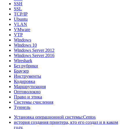
SSH
SSL
TCP/IP
Ubuntu
VLAN
VMware
VTP
Windows
Windows 10
Windows Server 2012
Windows Server 2016
Wireshark
Без рубрики
Браузер
Инструменты
Кодировка
Маршрутизация
Оптоволокно
Право и этика
Системы счисления
Туннель
Установка операционной системы:Centos
история создания принтера, кто его создал и в каком
году.