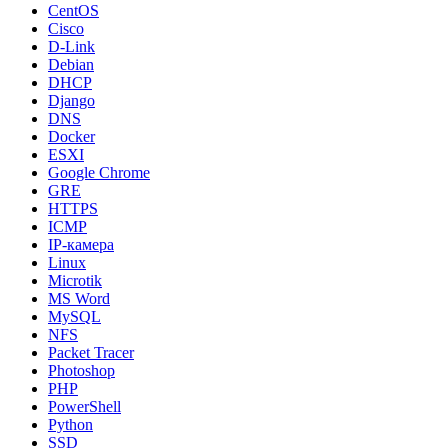
CentOS
Cisco
D-Link
Debian
DHCP
Django
DNS
Docker
ESXI
Google Chrome
GRE
HTTPS
ICMP
IP-камера
Linux
Microtik
MS Word
MySQL
NFS
Packet Tracer
Photoshop
PHP
PowerShell
Python
SSD