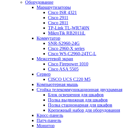
Оборудование
Маршрутизаторы
Cisco ISR 4321
Cisco 2911
Cisco 2811
TP-Link TL-WR740N
MikroTik RB2011iL
Коммутатор
SNR-S2960-24G
Cisco 2960-X series
Cisco WS-C2960-24TC-L
Межсетевой экран
Cisco Firepower 1010
Cisco ASA 5505
Сервер
CISCO UCS C220 M5
Компьютерная мышь
Стойка телекоммуникационная двухрамная
Блок освещения для шкафов
Полка выдвижная для шкафов
Полка стационарная для шкафов
Крепежный набор для оборудования
Кросс-панель
Патч-панель
Монитор