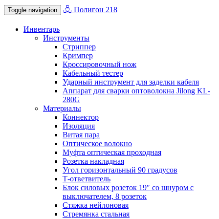
🖧 Полигон 218
Toggle navigation
Инвентарь
Инструменты
Стриппер
Кримпер
Кроссировочный нож
Кабельный тестер
Ударный инструмент для заделки кабеля
Аппарат для сварки оптоволокна Jilong KL-
280G
Материалы
Коннектор
Изоляция
Витая пара
Оптическое волокно
Муфта оптическая проходная
Розетка накладная
Угол горизонтальный 90 градусов
Т-ответвитель
Блок силовых розеток 19″ со шнуром с
выключателем, 8 розеток
Стяжка нейлоновая
Стремянка стальная