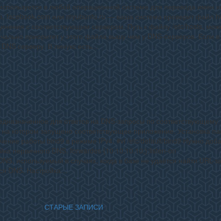
используется в любой операционной системе для перевода имен х
р, facebook.com или myubuntu.ru — ваша система проверит файл ho
динения с соответствующим сервером. Путь к файлу /etc/hosts, мож
ачально приоритет у этого файла вышу чем у DNS-cерверов. Если 
к DNS серверу. В линукс есть…
едназначенное для ответов на DNS-запросы по соответствующему
, на котором запущено соответствующее приложение. Установка па
лючение работы bind9 в режиме IPv4. #vi /etc/default/bind9 Нужно доба
 первичного DNS. forwardes {10.10.10.10;};listen-on
DNS, используемый в случаях, когда в базе не удаётся найти URL-з
ться DNS. Настройка…
СТАРЫЕ ЗАПИСИ