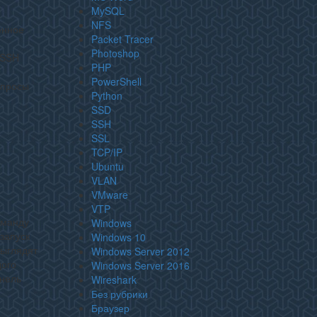
MySQL
NFS
ённое
Packet Tracer
Photoshop
 SSH
PHP
PowerShell
апросы
Python
SSD
SSH
SSL
TCP/IP
Ubuntu
VLAN
VMware
VTP
оманду
Windows
запуск
Windows 10
выглядят
Windows Server 2012
дого
Windows Server 2016
ннель
Wireshark
Без рубрики
Браузер