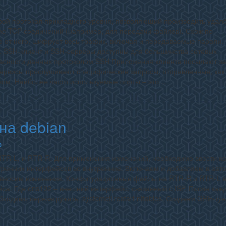
евой протокол прикладного уровня, позволяющий производить удал
е TCP-соединений (например, для передачи файлов). Схож по
ие от него, шифрует весь трафик, включая и передаваемые пароли.
 SSH-клиент и SSH-серверы доступны для большинства сетевых
асности данных протоколом SSH Приложения клиента посылают з
Сервисы прослушивают специфические запросы, отправленные, как
зом. Наиболее часто используемые порты – это…
на debian
в
RTR-L, и RTR-R. Для применения изменений, необходимо ввести к
утренних интерфейсов во внутренние. Включаем и добавляем в авто
es вносим изменения. Конфигурационные файлы на RTR-R и RTR-L 
са. Где ens192 – внешний интерфейс, связанный с ISP. После каж
ходимо перезагружать. systemctl restart nftables. Создаем GRE-ту