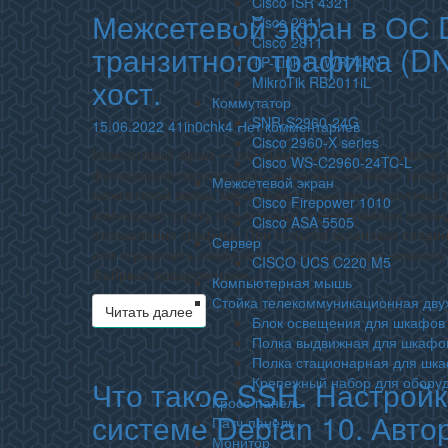
Cisco ISR 4321
Межсетевой экран в ОС 
Межсетевой
Cisco 2911
экран
Cisco 2811
транзитного трафика (DN
в
TP-Link TL-WR740N
ОС
хост.
MikroTik RB2011iL
Denian.
Коммутатор
Организация
SNR-S2960-24G
Комментарии
15.06.2022
41in0chk4
Нет комментариев
прохождения
Cisco 2960-X series
Межсетевой экран — программный или программно-а
транзитного
Cisco WS-C2960-24TC-L
фильтрацию проходящего через него сетевого трафик
трафика
Межсетевой экран
межсетевой экран, минимизирующий риск вирусных и
(DNS,
Cisco Firepower 1010
командную строку при помощи установленных команд
HTTP,
Cisco ASA 5505
отправление трафика. При попытке установки соедин
HTTPS,
Сервер
или ограничить соединение. В случае, когда никаког
NTP,
CISCO UCS C220 M5
Файрвол предусмотрен…
ICMP)
Компьютерная мышь
через
Стойка телекоммуникационная дв
Читать далее
Читать далее
хост.
Блок освещения для шкафов
Полка выдвижная для шкафо
Полка стационарная для шк
Крепежный набор для обору
Что такое SSH. Настрой
Что
Кросс-панель
такое
системе Debian 10. Автор
Патч-панель
SSH.
Монитор
Настройка