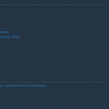
абеля
long KL-280G
м с выключателем, 8 розеток