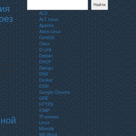
Найти
ния
ALD
рез
ALT Linux
Apache
Astra Linux
CentOS
Cisco
ь и
D-Link
Debian
DHCP
пление и
Django
опустить
DNS
нию.
Docker
ESXI
Google Chrome
GRE
HTTPS
ICMP
нной
IP-камера
Linux
Microtik
MS Word