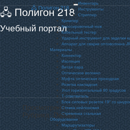
Инвентарь
🖧 Полигон 218
🖧 Полигон 218
Toggle
Инструменты
navigation
Стриппер
Кримпер
Учебный портал
Кроссировочный нож
Кабельный тестер
Ударный инструмент для заделки к
Аппарат для сварки оптоволокна Ji
Материалы
Коннектор
Изоляция
Витая пара
Оптическое волокно
Муфта оптическая проходная
Розетка накладная
Угол горизонтальный 90 градусов
Т-ответвитель
Блок силовых розеток 19″ со шнуро
Просмотрено
Стяжка нейлоновая
Рубрика:
Debian
Стремянка стальная
Оборудование
Маршрутизаторы