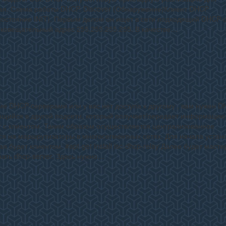
ая. Схема работы DHCP. Discover (Обнаружение)Клиент DHCP
(состояние INIT). Первым делом он ищет в сети подходящий DHCP-
ковещательный адрес 255.255.255.255. В качестве…
е DHCP-cерверами или у вас нет доступа к другому , вам нужен D
щийся в другой подсети, который получает/передает информацию
т с клиентом. Таким образом осуществляется централизованное
я на маршрутизаторы в многосегментных сетях. Для начала устан
ая будет клиентом. #apt-get install isc-dhcp-relay Далее будет масте
рать dhcp-server. Здесь нужно…