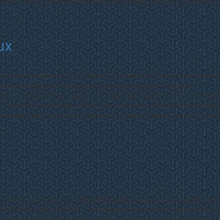
ote 20.20.20.100 ttl 250 ip link up tun0 ip addr add 10.5.5.1/30 peer…
ux
ая информации на DNS-сервере обновляться в реальном времени
 для назначения постоянного доменного имени устройству с
ver, руководство есть на сайте. DDNS дает возможность, автомати
. Позволяет в ситуации, если у вас постоянно обновляется ip адре
ический, как статическй. Или нужно, каждого нового клиента, кото
 автоматического получение IP-адреса, но для его пулчения долж
st Configuration Protocol. Так называется протокол, отвечающий з
м модели OSI. DHCP получил новую прикладную реализацию для