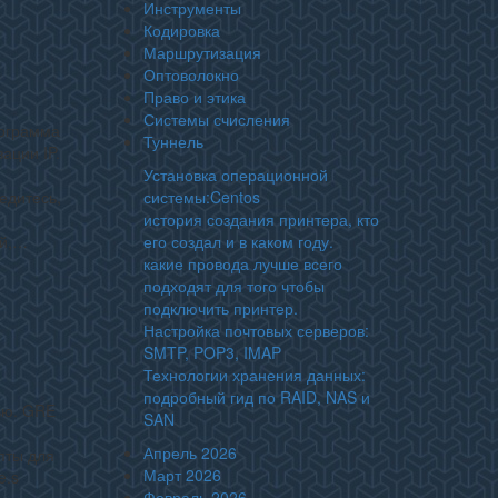
Инструменты
Кодировка
Маршрутизация
Оптоволокно
Право и этика
Системы счисления
рограмма
Туннель
ации IP.
Установка операционной
едитесь,
системы:Centos
история создания принтера, кто
ой,…
его создал и в каком году.
какие провода лучше всего
подходят для того чтобы
подключить принтер.
Настройка почтовых серверов:
SMTP, POP3, IMAP
Технологии хранения данных:
подробный гид по RAID, NAS и
ью. GRE
SAN
Апрель 2026
пты для
Март 2026
e.s
Февраль 2026