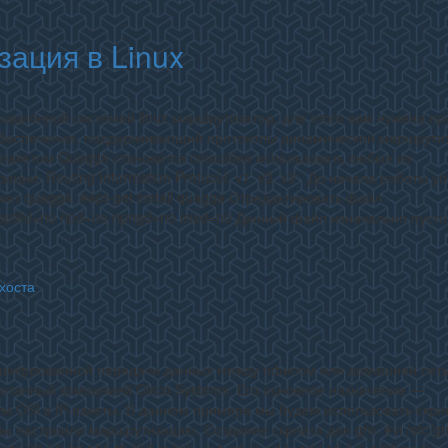
ация в Linux
рационной системой linux маршрутизатор, для этого вам нужена п
обеспечения, поддерживающий протоколы динамической маршрутиз
пакетом Quagga становится способен использовать любые из
и: Routing Information Protocol: v1, v2, v3; До начала работы уб
ет quagga. #apt-get install quagga Отредактировать файл
spf6d=no ripd=no ripngd=no isisd=no Данный файл изначально пуст
хоста
зашифрованной передачи данных между офисом или домашней сет
ботанный компанией Cisco Systems. Его основное назначение —
ли OSI в IP-пакеты. В данном примере мы будем использовать скри
ы настроили маршрутизацию. Создание скрпита для gre. #vi /etc/gr