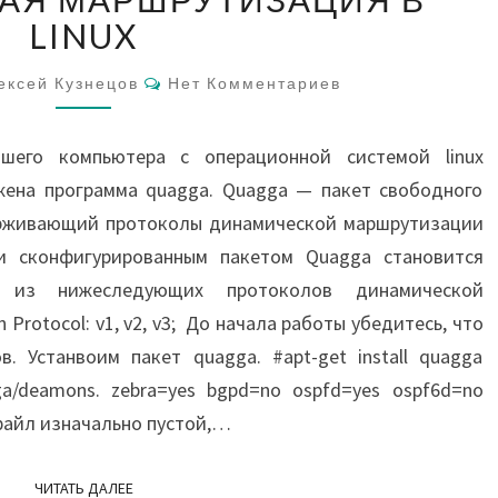
В
LINUX
LINUX
Комментарии
ексей Кузнецов
Нет Комментариев
шего компьютера с операционной системой linux
жена программа quagga. Quagga — пакет свободного
ерживающий протоколы динамической маршрутизации
и сконфигурированным пакетом Quagga становится
е из нижеследующих протоколов динамической
 Protocol: v1, v2, v3; До начала работы убедитесь, что
. Устанвоим пакет quagga. #apt-get install quagga
a/deamons. zebra=yes bgpd=no ospfd=yes ospf6d=no
 файл изначально пустой,…
ЧИТАТЬ ДАЛЕЕ
ЧИТАТЬ ДАЛЕЕ