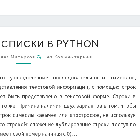
СТРОКИ
 СПИСКИ В PYTHON
И
СПИСКИ
Комментарии
лег Матарков
Нет Комментариев
В
PYTHON
 упорядоченные последовательности символов,
дставления текстовой информации, с помощью строк
ет быть представлено в текстовой форме. Строки в
 то же. Причина наличия двух вариантов в том, чтобы
трок символы кавычек или апострофов, не используя
со строкой: сложение дублирование строки доступ по
меет свой номер начиная с 0)…