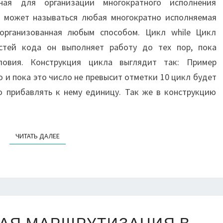
нная для организации многократного исполнения
м может называться любая многократно исполняемая
 организованная любым способом. Цикл while Цикл
стей кода он выполняет работу до тех пор, пока
ловия. Конструкция цикла выглядит так: Пример
 и пока это число не превысит отметки 10 цикл будет
о прибавлять к нему единицу. Так же в конструкцию
ЧИТАТЬ ДАЛЕЕ
ЧИТАТЬ ДАЛЕЕ
ДИНАМИЧЕСКАЯ
АЯ МАРШРУТИЗАЦИЯ В
МАРШРУТИЗАЦИЯ