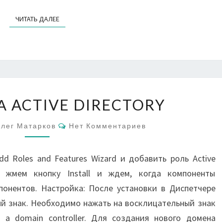
ЧИТАТЬ ДАЛЕЕ
ЧИТАТЬ ДАЛЕЕ
НАСТРОЙКА
 ACTIVE DIRECTORY
ACTIVE
DIRECTORY
Комментарии
лег Матарков
Нет Комментариев
d Roles and Features Wizard и добавить роль Active
ее жмем кнопку Install и ждем, когда компоненты
понентов. Настройка: После установки в Диспетчере
й знак. Необходимо нажать на восклицательный знак
o a domain controller. Для создания нового домена