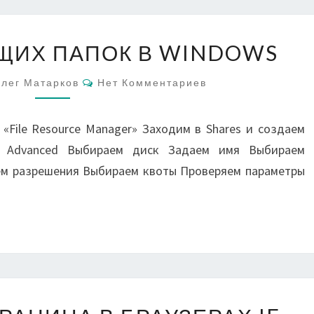
СОЗДАНИЕ
ЩИХ ПАПОК В WINDOWS
ОБЩИХ
ПАПОК
Комментарии
лег Матарков
Нет Комментариев
В
WINDOWS
и «File Resource Manager» Заходим в Shares и создаем
ь Advanced Выбираем диск Задаем имя Выбираем
ем разрешения Выбираем квоты Проверяем параметры
СТАРТОВАЯ