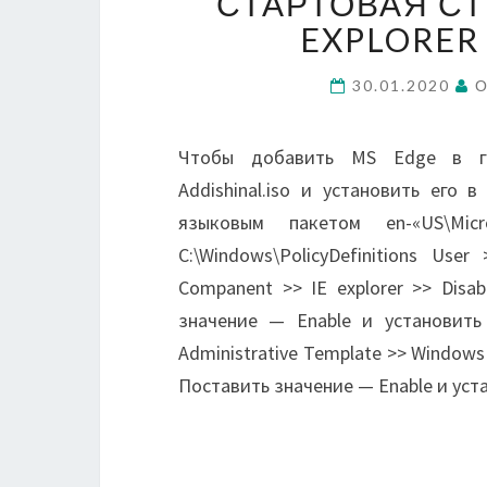
СТАРТОВАЯ СТ
EXPLORER
30.01.2020
О
Чтобы добавить MS Edge в гр
Addishinal.iso и установить его 
языковым пакетом en-«US\Mic
C:\Windows\PolicyDefinitions Use
Companent >> IE explorer >> Disa
значение — Enable и установить с
Administrative Template >> Window
Поставить значение — Enable и ус