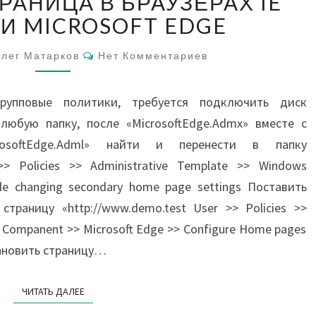
РАНИЦА В БРАУЗЕРАХ IE
СТРАНИЦА
В
 И MICROSOFT EDGE
БРАУЗЕРАХ
Комментарии
IE
лег Матарков
Нет Комментариев
EXPLORER
И
упповые политики, требуется подключить диск
MICROSOFT
в любую папку, после «MicrosoftEdge.Admx» вместе с
EDGE
rosoftEdge.Adml» найти и перенести в папку
r >> Policies >> Administrative Template >> Windows
ble changing secondary home page settings Поставить
траницу «http://www.demo.test User >> Policies >>
s Companent >> Microsoft Edge >> Configure Home pages
тановить страницу…
ЧИТАТЬ ДАЛЕЕ
ЧИТАТЬ ДАЛЕЕ