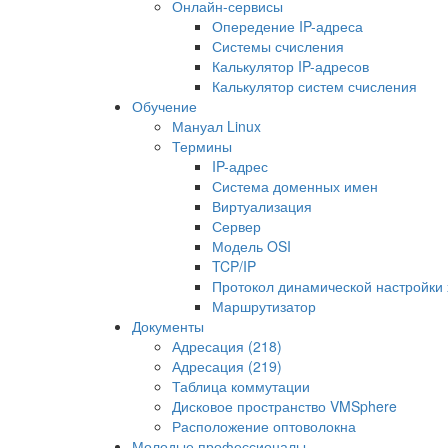
Онлайн-сервисы
Опередение IP-адреса
Системы счисления
Калькулятор IP-адресов
Калькулятор систем счисления
Обучение
Мануал Linux
Термины
IP-адрес
Система доменных имен
Виртуализация
Сервер
Модель OSI
TCP/IP
Протокол динамической настройки 
Маршрутизатор
Документы
Адресация (218)
Адресация (219)
Таблица коммутации
Дисковое пространство VMSphere
Расположение оптоволокна
Молодые профессионалы