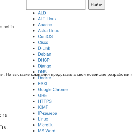
Найти
ALD
ALT Linux
Apache
 not in
Astra Linux
CentOS
Cisco
D-Link
Debian
DHCP
Django
DNS
еля. На выставке компания представила свои новейшие разработки
Docker
ESXI
Google Chrome
GRE
HTTPS
ICMP
IP-камера
C-15.
Linux
Microtik
i 6.
MS Word