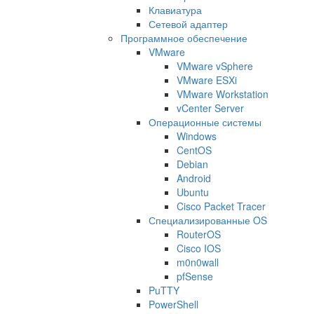
Клавиатура
Сетевой адаптер
Программное обеспечение
VMware
VMware vSphere
VMware ESXi
VMware Workstation
vCenter Server
Операционные системы
Windows
CentOS
Debian
Android
Ubuntu
Cisco Packet Tracer
Специализированные OS
RouterOS
Cisco IOS
m0n0wall
pfSense
PuTTY
PowerShell