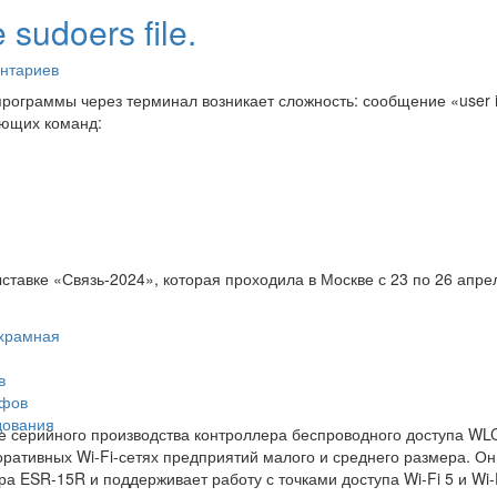
 sudoers file.
ии
нтариев
программы через терминал возникает сложность: сообщение «user is
дующих команд:
ставке «Связь-2024», которая проходила в Москве с 23 по 26 апр
ухрамная
в
афов
дования
ке серийного производства контроллера беспроводного доступа WL
ративных Wi-Fi-сетях предприятий малого и среднего размера. Он
 ESR-15R и поддерживает работу с точками доступа Wi-Fi 5 и Wi-F