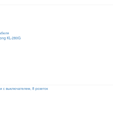
абеля
long KL-280G
м с выключателем, 8 розеток