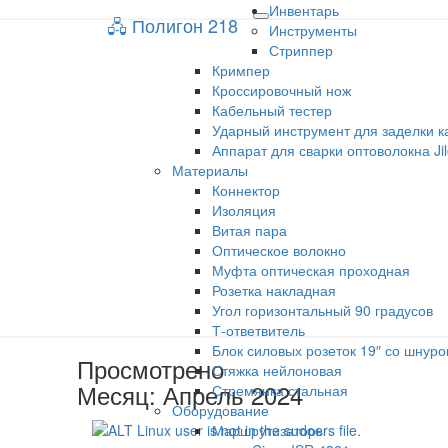
Инвентарь
🖧 Полигон 218
🖧 Полигон 218
Toggle
Инструменты
navigation
Стриппер
Кримпер
Учебный портал
Кроссировочный нож
Кабельный тестер
Ударный инструмент для заделки к
Аппарат для сварки оптоволокна Ji
Материалы
Коннектор
Изоляция
Витая пара
Оптическое волокно
Муфта оптическая проходная
Розетка накладная
Угол горизонтальный 90 градусов
Т-ответвитель
Блок силовых розеток 19″ со шнуро
Просмотрено
Стяжка нейлоновая
Месяц:
Апрель 2024
Стремянка стальная
Оборудование
Маршрутизаторы