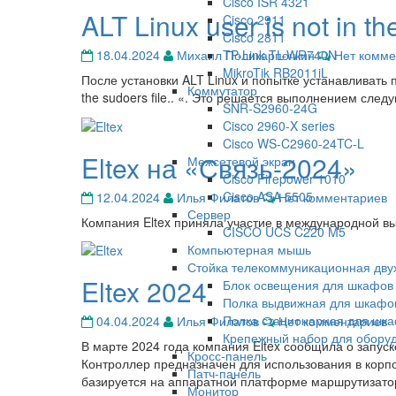
Cisco ISR 4321
ALT Linux user is not in the
ALT
Cisco 2911
Linux
Cisco 2811
user
Комментар
TP-Link TL-WR740N
18.04.2024
Михаил Поликарпочкин
Нет комме
is
MikroTik RB2011iL
После установки ALT Linux и попытке устанавливать 
not
Коммутатор
the sudoers file.. «. Это решается выполнением сле
in
SNR-S2960-24G
the
Cisco 2960-X series
sudoers
Cisco WS-C2960-24TC-L
Eltex на «Связь-2024»
file.
Eltex
Межсетевой экран
на
Cisco Firepower 1010
«Связь-2024»
Комментарии
Cisco ASA 5505
12.04.2024
Илья Филатов
Нет комментариев
Сервер
Компания Eltex приняла участие в международной вы
CISCO UCS C220 M5
Компьютерная мышь
Стойка телекоммуникационная дв
Eltex 2024
Eltex
Блок освещения для шкафов
2024
Полка выдвижная для шкафо
Комментарии
Полка стационарная для шк
04.04.2024
Илья Филатов
Нет комментариев
Крепежный набор для обору
В марте 2024 года компания Eltex сообщила о запус
Кросс-панель
Контроллер предназначен для использования в корпо
Патч-панель
базируется на аппаратной платформе маршрутизатора
Монитор