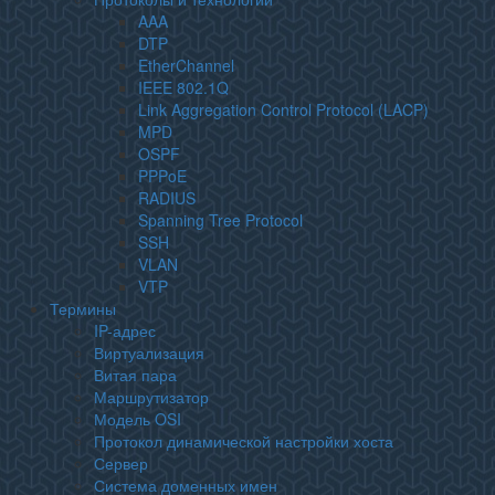
AAA
DTP
EtherChannel
IEEE 802.1Q
Link Aggregation Control Protocol (LACP)
MPD
OSPF
PPPoE
RADIUS
Spanning Tree Protocol
SSH
VLAN
VTP
Термины
IP-адрес
Виртуализация
Витая пара
Маршрутизатор
Модель OSI
Протокол динамической настройки хоста
Сервер
Система доменных имен