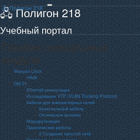
🖧 Полигон 218
🖧 Полигон 218
Toggle
navigation
Учебный портал
Профессиональные
Профессиональные
модули
модули
Мануал Linux
mkdir
ПМ 01
Ethernet-коммутация
Исследование VTP (VLAN Trunking Protocol)
Кабели для компьютерных сетей
Коаксиальный кабель
Оптическое волокно
Маршрутизация
Практические работы
2 Создание простой сети
Протоколы и технологии