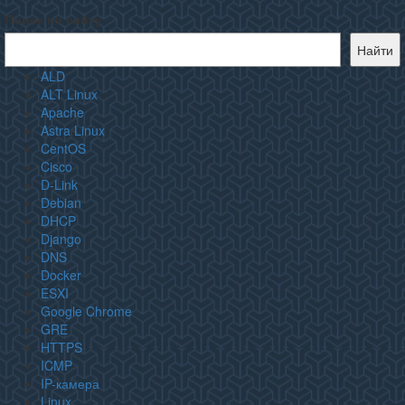
Поиск по сайту
Найти
ALD
ALT Linux
Apache
Astra Linux
CentOS
Cisco
D-Link
Debian
DHCP
Django
DNS
Docker
ESXI
Google Chrome
GRE
HTTPS
ICMP
IP-камера
Linux