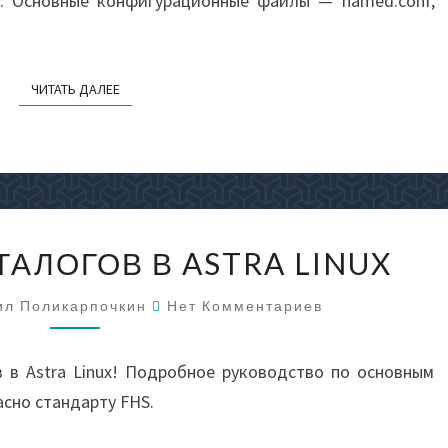
d. Основные конфигурационные файлы — named.conf,
ЧИТАТЬ ДАЛЕЕ
ЧИТАТЬ ДАЛЕЕ
СТРУКТУРА
ТАЛОГОВ В ASTRA LINUX
КАТАЛОГОВ
В
Комментарии
ил Поликарпочкин
Нет Комментариев
ASTRA
LINUX
в в Astra Linux! Подробное руководство по основным
сно стандарту FHS.