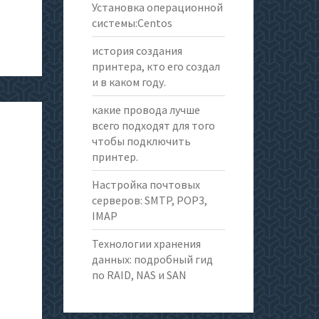
Установка операционной
системы:Centos
история создания
принтера, кто его создал
и в каком году.
какие провода лучше
всего подходят для того
чтобы подключить
принтер.
Настройка почтовых
серверов: SMTP, POP3,
IMAP
Технологии хранения
данных: подробный гид
по RAID, NAS и SAN