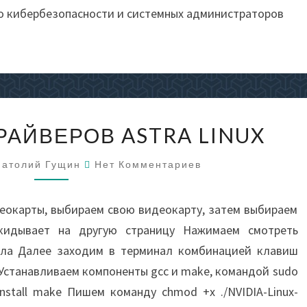
о кибербезопасности и системных администраторов
УСТАНОВКА
РАЙВЕРОВ ASTRA LINUX
ДРАЙВЕРОВ
ASTRA
Комментарии
натолий Гущин
Нет Комментариев
LINUX
еокарты, выбираем свою видеокарту, затем выбираем
екидывает на другую страницу Нажимаем смотреть
шла Далее заходим в терминал комбинацией клавиш
 Устанавливаем компоненты gcc и make, командой sudo
t install make Пишем команду chmod +x ./NVIDIA-Linux-