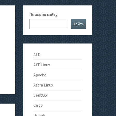
Поиск по сайту
Найти
ALD
ALT Linux
Apache
Astra Linux
CentOS
Cisco
D-Link