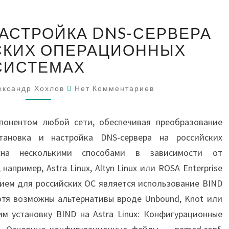
УСТАНОВКА
НАСТРОЙКА DNS-СЕРВЕРА
И
НАСТРОЙКА
СКИХ ОПЕРАЦИОННЫХ
DNS-
СИСТЕМАХ
СЕРВЕРА
НА
Комментарии
ександр Хохлов
Нет Комментариев
РОССИЙСКИХ
ОПЕРАЦИОННЫХ
понентом любой сети, обеспечивая преобразование
СИСТЕМАХ
тановка и настройка DNS-сервера на российских
жна несколькими способами в зависимости от
например, Astra Linux, Altyn Linux или ROSA Enterprise
ием для российских ОС является использование BIND
 хотя возможны альтернативы вроде Unbound, Knot или
м установку BIND на Astra Linux: Конфигурационные