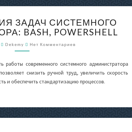
АВТОМАТИЗАЦИЯ
ИЯ ЗАДАЧ СИСТЕМНОГО
ЗАДАЧ
СИСТЕМНОГО
РА: BASH, POWERSHELL
АДМИНИСТРАТОРА:
Комментарии
BASH,
6
Dekemy
Нет Комментариев
POWERSHELL
ь работы современного системного администратора
 позволяет снизить ручной труд, увеличить скорость
сть и обеспечить стандартизацию процессов.