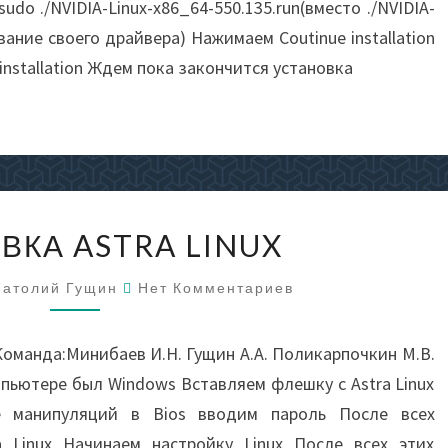
udo ./NVIDIA-Linux-x86_64-550.135.run(вместо ./NVIDIA-
вание своего драйвера) Нажимаем Coutinue installation
nstallation Ждем пока закончится установка
УСТАНОВКА
ВКА ASTRA LINUX
ASTRA
LINUX
Комментарии
натолий Гущин
Нет Комментариев
Команда:Минибаев И.Н. Гущин А.А. Поликарпочкин М.В.
пьютере был Windows Вставляем флешку с Astra Linux
е манипуляций в Bios вводим пароль После всех
а Linux Начинаем настройку Linux После всех этих