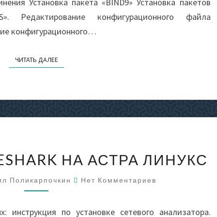
нения Установка пакета «BIND9» Установка пакетов
. Редактирование конфигурационного файла
ание конфигурационного…
ЧИТАТЬ ДАЛЕЕ
ЧИТАТЬ ДАЛЕЕ
УСТАНОВКА
ESHARK НА АСТРА ЛИНУКС
WIRESHARK
НА
Комментарии
ил Поликарпочкин
Нет Комментариев
АСТРА
ЛИНУКС
ux: инструкция по установке сетевого анализатора.