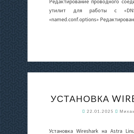
Редактирование проводного соеди
утилит для работы с «DNS»
«named.conf.options» Редактиров
УСТАНОВКА WIR
22.01.2025
Миха
Установка Wireshark на Astra Lin