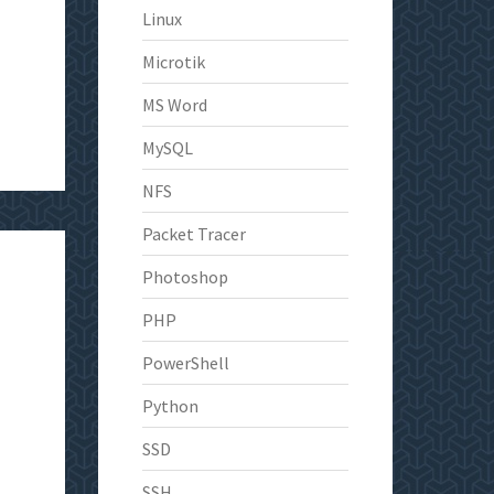
Linux
Microtik
MS Word
MySQL
NFS
Packet Tracer
Photoshop
PHP
PowerShell
Python
SSD
SSH