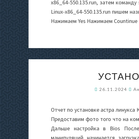
x86_64-550.135.run, затем команду s
Linux-x86_64-550.135.run пишем наз
Нажимаем Yes Нажимаем Countinue i
УСТАНО
26.11.2024
А
Отчет по установке астра линукса 
Предоставим фото того что на ком
Дальше настройка в Bios Посл
манипуляций начинается загрузк