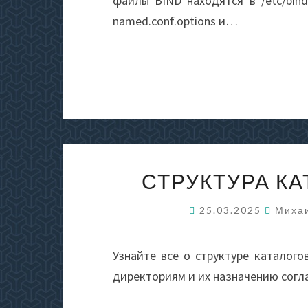
файлы BIND находятся в /etc/bin
named.conf.options и…
СТРУКТУРА КА
25.03.2025
Миха
Узнайте всё о структуре каталого
директориям и их назначению согла