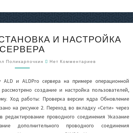
ALD
УСТАНОВКА И НАСТРОЙКА
(ALDPRO)
УСТАНОВКА
СЕРВЕРА
И
Комментарии
НАСТРОЙКА
ил Поликарпочкин
Нет Комментариев
СЕРВЕРА
у ALD и ALDPro сервера на примере операционной
т рассмотрено создание и настройка пользователей,
ему. Ход работы: Проверка версии ядра Обновление
зано на рисунке 2. Переход во вкладку «Сети» через
 в редактирование проводного соединения Указание
ние дополнительного проводного соединения