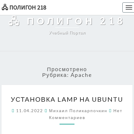
🖧 ПОЛИГОН 218
To
na
🖧 ПОЛИГОН 218
Учебный Портал
Просмотрено
Рубрика:
Apache
УСТАНОВКА
УСТАНОВКА LAMP НА UBUNTU
LAMP
НА
Коммент
11.04.2022
Михаил Поликарпочкин
Нет
UBUNTU
Комментариев