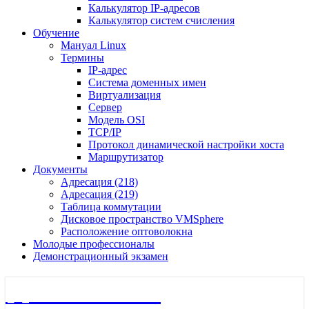
Калькулятор IP-адресов
Калькулятор систем счисления
Обучение
Мануал Linux
Термины
IP-адрес
Система доменных имен
Виртуализация
Сервер
Модель OSI
TCP/IP
Протокол динамической настройки хоста
Маршрутизатор
Документы
Адресация (218)
Адресация (219)
Таблица коммутации
Дисковое пространство VMSphere
Расположение оптоволокна
Молодые профессионалы
Демонстрационный экзамен
🖧 Полигон 218