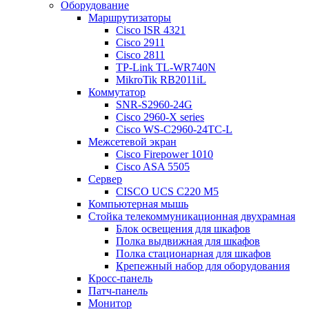
Оборудование
Маршрутизаторы
Cisco ISR 4321
Cisco 2911
Cisco 2811
TP-Link TL-WR740N
MikroTik RB2011iL
Коммутатор
SNR-S2960-24G
Cisco 2960-X series
Cisco WS-C2960-24TC-L
Межсетевой экран
Cisco Firepower 1010
Cisco ASA 5505
Сервер
CISCO UCS C220 M5
Компьютерная мышь
Стойка телекоммуникационная двухрамная
Блок освещения для шкафов
Полка выдвижная для шкафов
Полка стационарная для шкафов
Крепежный набор для оборудования
Кросс-панель
Патч-панель
Монитор