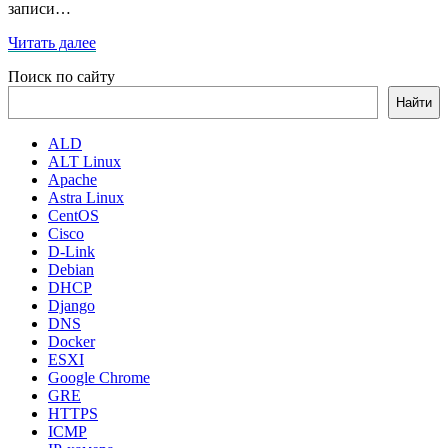
записи…
Читать
Читать далее
далее
Поиск по сайту
Найти
ALD
ALT Linux
Apache
Astra Linux
CentOS
Cisco
D-Link
Debian
DHCP
Django
DNS
Docker
ESXI
Google Chrome
GRE
HTTPS
ICMP