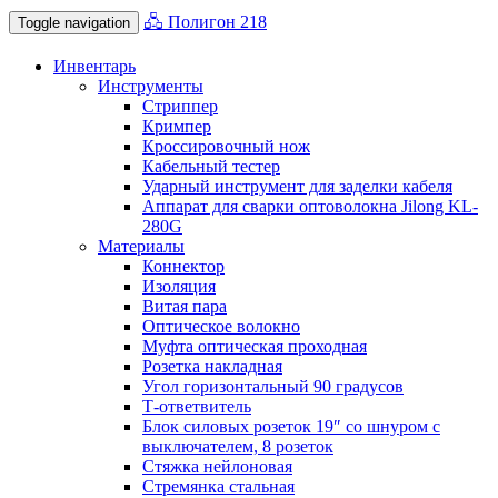
🖧 Полигон 218
Toggle navigation
Инвентарь
Инструменты
Стриппер
Кримпер
Кроссировочный нож
Кабельный тестер
Ударный инструмент для заделки кабеля
Аппарат для сварки оптоволокна Jilong KL-
280G
Материалы
Коннектор
Изоляция
Витая пара
Оптическое волокно
Муфта оптическая проходная
Розетка накладная
Угол горизонтальный 90 градусов
Т-ответвитель
Блок силовых розеток 19″ со шнуром с
выключателем, 8 розеток
Стяжка нейлоновая
Стремянка стальная