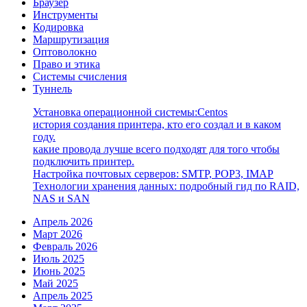
Браузер
Инструменты
Кодировка
Маршрутизация
Оптоволокно
Право и этика
Системы счисления
Туннель
Установка операционной системы:Centos
история создания принтера, кто его создал и в каком
году.
какие провода лучше всего подходят для того чтобы
подключить принтер.
Настройка почтовых серверов: SMTP, POP3, IMAP
Технологии хранения данных: подробный гид по RAID,
NAS и SAN
Апрель 2026
Март 2026
Февраль 2026
Июль 2025
Июнь 2025
Май 2025
Апрель 2025