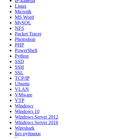
IP-камера
Linux
Microtik
MS Word
MySQL
NFS
Packet Tracer
Photoshop
PHP
PowerShell
Python
SSD
SSH
SSL
TCP/IP
Ubuntu
VLAN
VMware
VTP
Windows
Windows 10
Windows Server 2012
Windows Server 2016
Wireshark
Без рубрики