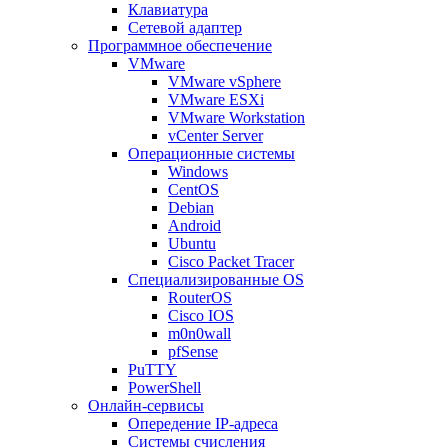
Клавиатура
Сетевой адаптер
Программное обеспечение
VMware
VMware vSphere
VMware ESXi
VMware Workstation
vCenter Server
Операционные системы
Windows
CentOS
Debian
Android
Ubuntu
Cisco Packet Tracer
Специализированные OS
RouterOS
Cisco IOS
m0n0wall
pfSense
PuTTY
PowerShell
Онлайн-сервисы
Опередение IP-адреса
Системы счисления