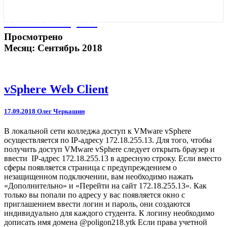
Учебный портал
Просмотрено
Месяц:
Сентябрь 2018
vSphere
vSphere Web Client
Web
Client
17.09.2018
Олег Черкашин
В локальной сети колледжа доступ к VMware vSphere
осуществляется по IP-адресу 172.18.255.13. Для того, чтобы
получить доступ VMware vSphere следует открыть браузер и
ввести IP-адрес 172.18.255.13 в адресную строку. Если вместо
сферы появляется страница с предупреждением о
незащищенном подключении, вам необходимо нажать
«Дополнительно» и «Перейти на сайт 172.18.255.13». Как
только вы попали по адресу у вас появляется окно с
приглашением ввести логин и пароль, они создаются
индивидуально для каждого студента. К логину необходимо
дописать имя домена @poligon218.ytk Если права учетной