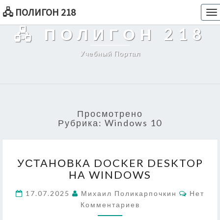
🖧 ПОЛИГОН 218
To
na
🖧 ПОЛИГОН 218
Учебный Портал
Просмотрено
Рубрика:
Windows 10
УСТАНОВКА
УСТАНОВКА DOCKER DESKTOP
DOCKER
НА WINDOWS
DESKTOP
НА
Коммен
17.07.2025
Михаил Поликарпочкин
Нет
WINDOWS
Комментариев