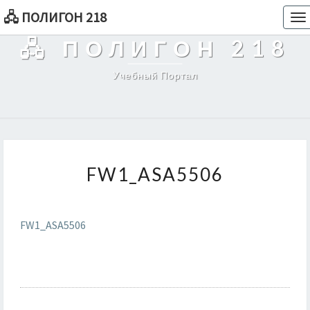
🖧 ПОЛИГОН 218
To
na
🖧 ПОЛИГОН 218
Учебный Портал
FW1_ASA5506
FW1_ASA5506
FW1_ASA5506