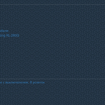
абеля
long KL-280G
м с выключателем, 8 розеток