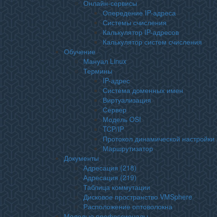
Онлайн-сервисы
Опередение IP-адреса
Системы счисления
Калькулятор IP-адресов
Калькулятор систем счисления
Обучение
Мануал Linux
Термины
IP-адрес
Система доменных имен
Виртуализация
Сервер
Модель OSI
TCP/IP
Протокол динамической настройки 
Маршрутизатор
Документы
Адресация (218)
Адресация (219)
Таблица коммутации
Дисковое пространство VMSphere
Расположение оптоволокна
Молодые профессионалы