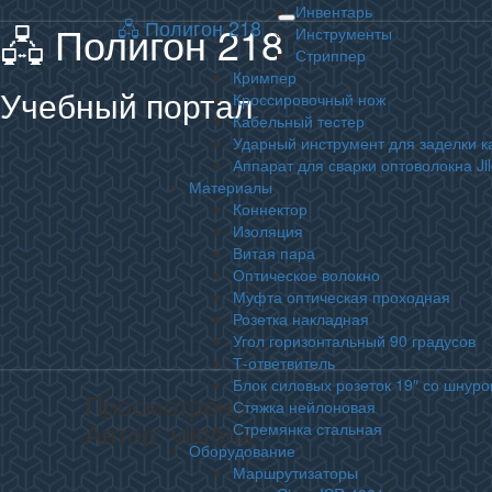
Инвентарь
🖧 Полигон 218
🖧 Полигон 218
Toggle
Инструменты
navigation
Стриппер
Кримпер
Учебный портал
Кроссировочный нож
Кабельный тестер
Ударный инструмент для заделки к
Аппарат для сварки оптоволокна Ji
Материалы
Коннектор
Изоляция
Витая пара
Оптическое волокно
Муфта оптическая проходная
Розетка накладная
Угол горизонтальный 90 градусов
Т-ответвитель
Блок силовых розеток 19″ со шнуро
Просмотрено
Стяжка нейлоновая
Автор:
viktoria
Стремянка стальная
Оборудование
Маршрутизаторы
история