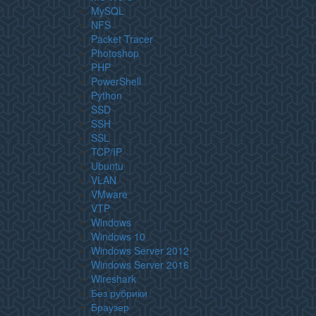
MySQL
NFS
Packet Tracer
Photoshop
PHP
PowerShell
Python
SSD
SSH
SSL
TCP/IP
Ubuntu
VLAN
VMware
VTP
Windows
Windows 10
Windows Server 2012
Windows Server 2016
Wireshark
Без рубрики
Браузер