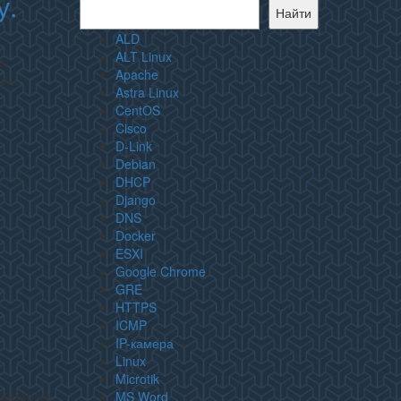
у.
Найти
ALD
ALT Linux
м
Apache
еры
Astra Linux
CentOS
Cisco
D-Link
Debian
DHCP
Django
DNS
Docker
ESXI
Google Chrome
GRE
HTTPS
ICMP
IP-камера
Linux
Microtik
ринтер не
MS Word