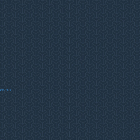
хоста