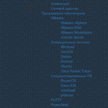
настройка.
заработал сразу) Если компьютер не видит устройств
Клавиатура
убедиться в корректности настройки:
Сетевой адаптер
Программное обеспечение
VMware
VMware vSphere
VMware ESXi
VMware Workstation
vCenter Server
Операционные системы
Windows
CentOS
Debian
Android
Ubuntu
Cisco Packet Tracer
Специализированные OS
RouterOS
Cisco IOS
m0n0wall
pfSense
PuTTY
PowerShell