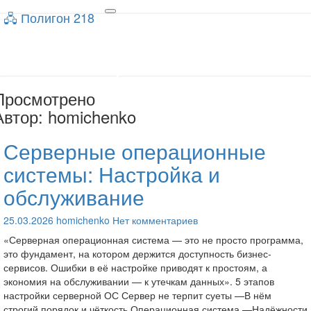
🖧 Полигон 218
🖧 Полигон 218
Toggle
navigation
Учебный портал
Просмотрено
Автор:
homichenko
Серверные операционные
Серверные
операционные
системы: Настройка и
системы:
Настройка
обслуживание
и
обслуживание
Комментарии
25.03.2026
homichenko
Нет комментариев
«Серверная операционная система — это не просто программа,
это фундамент, на котором держится доступность бизнес-
сервисов. Ошибки в её настройке приводят к простоям, а
экономия на обслуживании — к утечкам данных». 5 этапов
настройки серверной ОС Сервер не терпит суеты —В нём
строгий порядок и чёткость.Операционная система —Надёжности