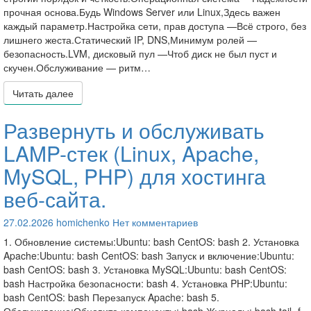
прочная основа.Будь Windows Server или Linux,Здесь важен
каждый параметр.Настройка сети, прав доступа —Всё строго, без
лишнего жеста.Статический IP, DNS,Минимум ролей —
безопасность.LVM, дисковый пул —Чтоб диск не был пуст и
скучен.Обслуживание — ритм…
Читать далее
Читать далее
Развернуть и обслуживать
Развернуть
и
LAMP-стек (Linux, Apache,
обслуживать
LAMP-
MySQL, PHP) для хостинга
стек
веб-сайта.
(Linux,
Apache,
Комментарии
MySQL,
27.02.2026
homichenko
Нет комментариев
PHP)
1. Обновление системы:Ubuntu: bash CentOS: bash 2. Установка
для
Apache:Ubuntu: bash CentOS: bash Запуск и включение:Ubuntu:
хостинга
bash CentOS: bash 3. Установка MySQL:Ubuntu: bash CentOS:
веб-
bash Настройка безопасности: bash 4. Установка PHP:Ubuntu:
сайта.
bash CentOS: bash Перезапуск Apache: bash 5.