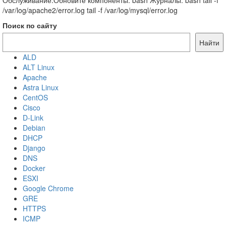
Обслуживание:Обновите компоненты: bash Журналы: bash tail -f
/var/log/apache2/error.log tail -f /var/log/mysql/error.log
Поиск по сайту
Найти
ALD
ALT Linux
Apache
Astra Linux
CentOS
Cisco
D-Link
Debian
DHCP
Django
DNS
Docker
ESXI
Google Chrome
GRE
HTTPS
ICMP