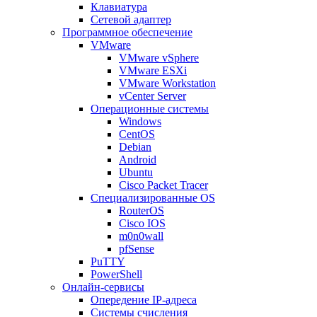
Клавиатура
Сетевой адаптер
Программное обеспечение
VMware
VMware vSphere
VMware ESXi
VMware Workstation
vCenter Server
Операционные системы
Windows
CentOS
Debian
Android
Ubuntu
Cisco Packet Tracer
Специализированные OS
RouterOS
Cisco IOS
m0n0wall
pfSense
PuTTY
PowerShell
Онлайн-сервисы
Опередение IP-адреса
Системы счисления