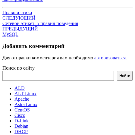
Право и этика
Навигация
СЛЕДУЮЩИЙ
Сетевой этикет: 5 правил поведения
по
ПРЕДЫДУЩИЙ
записям
MySQL
Добавить комментарий
Для отправки комментария вам необходимо
авторизоваться
.
Поиск по сайту
Найти
ALD
ALT Linux
Apache
Astra Linux
CentOS
Cisco
D-Link
Debian
DHCP