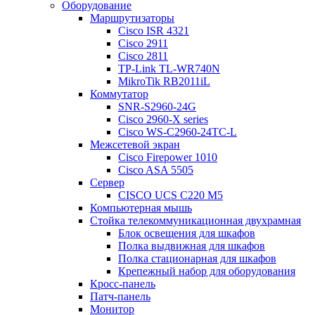
Оборудование
Маршрутизаторы
Cisco ISR 4321
Cisco 2911
Cisco 2811
TP-Link TL-WR740N
MikroTik RB2011iL
Коммутатор
SNR-S2960-24G
Cisco 2960-X series
Cisco WS-C2960-24TC-L
Межсетевой экран
Cisco Firepower 1010
Cisco ASA 5505
Сервер
CISCO UCS C220 M5
Компьютерная мышь
Стойка телекоммуникационная двухрамная
Блок освещения для шкафов
Полка выдвижная для шкафов
Полка стационарная для шкафов
Крепежный набор для оборудования
Кросс-панель
Патч-панель
Монитор