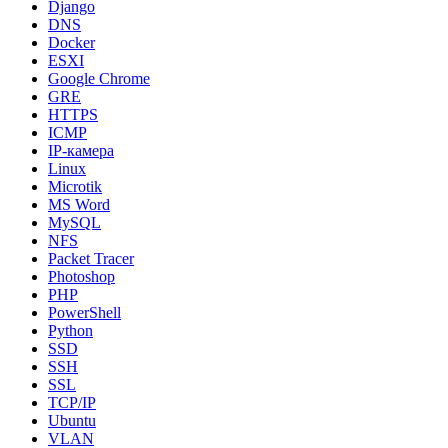
Django
DNS
Docker
ESXI
Google Chrome
GRE
HTTPS
ICMP
IP-камера
Linux
Microtik
MS Word
MySQL
NFS
Packet Tracer
Photoshop
PHP
PowerShell
Python
SSD
SSH
SSL
TCP/IP
Ubuntu
VLAN