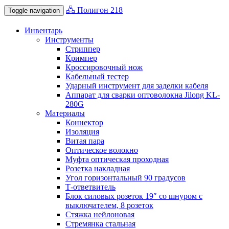
🖧 Полигон 218
Toggle navigation
Инвентарь
Инструменты
Стриппер
Кримпер
Кроссировочный нож
Кабельный тестер
Ударный инструмент для заделки кабеля
Аппарат для сварки оптоволокна Jilong KL-
280G
Материалы
Коннектор
Изоляция
Витая пара
Оптическое волокно
Муфта оптическая проходная
Розетка накладная
Угол горизонтальный 90 градусов
Т-ответвитель
Блок силовых розеток 19″ со шнуром с
выключателем, 8 розеток
Стяжка нейлоновая
Стремянка стальная