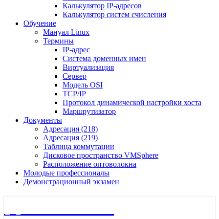
Калькулятор IP-адресов
Калькулятор систем счисления
Обучение
Мануал Linux
Термины
IP-адрес
Система доменных имен
Виртуализация
Сервер
Модель OSI
TCP/IP
Протокол динамической настройки хоста
Маршрутизатор
Документы
Адресация (218)
Адресация (219)
Таблица коммутации
Дисковое пространство VMSphere
Расположение оптоволокна
Молодые профессионалы
Демонстрационный экзамен
🖧 Полигон 218