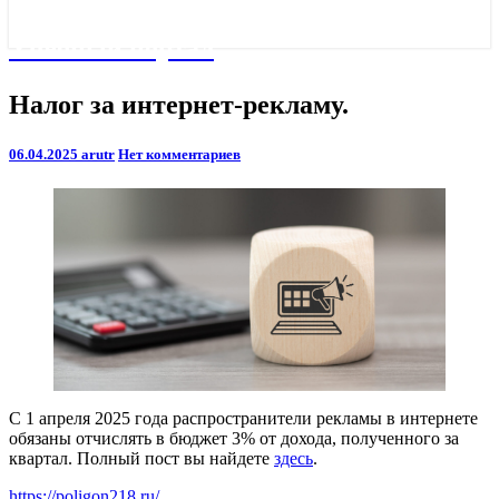
Учебный портал
Налог
Налог за интернет-рекламу.
за
интернет-
Комментарии
06.04.2025
arutr
Нет комментариев
рекламу.
С 1 апреля 2025 года распространители рекламы в интернете
обязаны отчислять в бюджет 3% от дохода, полученного за
квартал. Полный пост вы найдете
здесь
.
https://poligon218.ru/