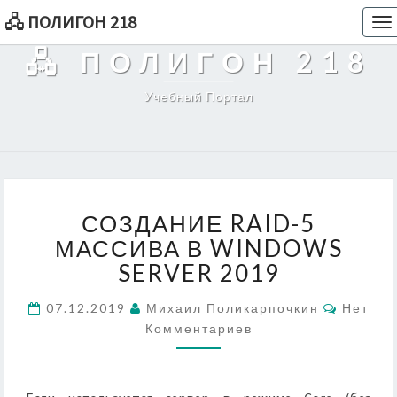
🖧 ПОЛИГОН 218
To
na
🖧 ПОЛИГОН 218
Учебный Портал
СОЗДАНИЕ
СОЗДАНИЕ RAID-5
RAID-
5
МАССИВА В WINDOWS
МАССИВА
SERVER 2019
В
WINDOWS
Коммен
07.12.2019
Михаил Поликарпочкин
Нет
SERVER
Комментариев
2019