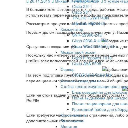
Cisco ISR 4321
Комментари
26.11.2019
Михаил Поликарпочкин
3 коммента
Server
Cisco 2911
В больших компьютерных сетях, когда рабочее мест
через
Cisco 2811
использовать перемещаемые профили пользователе
GPO
TP-Link TL-WR740N
Рассмотрим процесс настройки перемещаемых профи
MikroTik RB2011iL
Коммутатор
Первым делом, создадим специальную группу. Назовем 
SNR-S2960-24G
Cisco 2960-X series
Сразу после создания группы можно определить для
Cisco WS-C2960-24TC-L
Межсетевой экран
Поскольку нас интересует создание перемещаемых пр
Cisco Firepower 1010
profiles всех пользователей домена и все компьютер
Cisco ASA 5505
Сервер
На этом подготовка группы закончена, переходим к 
CISCO UCS C220 M5
перемещаемых профилей создадим новый общий ре
Компьютерная мышь
Стойка телекоммуникационная дв
Блок освещения для шкафов
Если не стоит задачи управлять общим ресурсом (к 
Полка выдвижная для шкафо
ProFile
Полка стационарная для шк
Крепежный набор для обору
Если требуется настройка квот и ограничений, либо 
Кросс-панель
дополнительных компонентов.
Патч-панель
Монитор