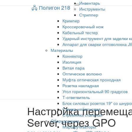
Инвентарь
🖧 Полигон 218
🖧 Полигон 218
Toggle
Инструменты
navigation
Стриппер
Кримпер
Учебный портал
Кроссировочный нож
Кабельный тестер
Ударный инструмент для заделки к
Аппарат для сварки оптоволокна Ji
Материалы
Коннектор
Изоляция
Витая пара
Оптическое волокно
Муфта оптическая проходная
Розетка накладная
Угол горизонтальный 90 градусов
Т-ответвитель
Блок силовых розеток 19″ со шнуро
Настройка перемещ
Настройка
Стяжка нейлоновая
перемещаемых
Стремянка стальная
Server через GPO
профилей
Оборудование
в
Маршрутизаторы
Windows