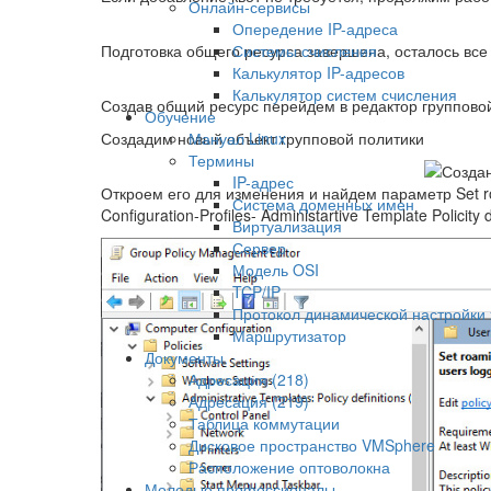
Онлайн-сервисы
Опередение IP-адреса
Подготовка общего ресурса завершена, осталось все 
Системы счисления
Калькулятор IP-адресов
Калькулятор систем счисления
Создав общий ресурс перейдем в редактор группов
Обучение
Создадим новый объект групповой политики
Мануал Linux
Термины
IP-адрес
Откроем его для изменения и найдем параметр Set roam
Система доменных имен
Configuration-Profiles- Administartive Template Policity 
Виртуализация
Сервер
Модель OSI
TCP/IP
Протокол динамической настройки 
Маршрутизатор
Документы
Адресация (218)
Адресация (219)
Таблица коммутации
Дисковое пространство VMSphere
Расположение оптоволокна
Молодые профессионалы