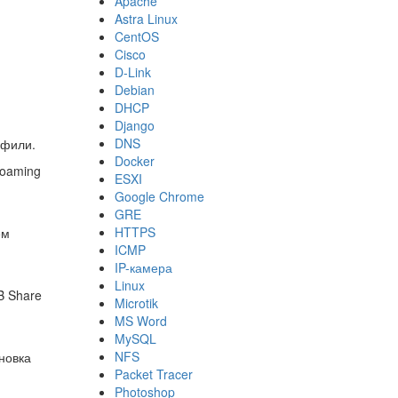
Apache
Astra Linux
CentOS
Cisco
D-Link
Debian
DHCP
Django
DNS
офили.
Docker
roaming
ESXI
Google Chrome
GRE
HTTPS
ем
ICMP
IP-камера
Linux
B Share
Microtik
MS Word
MySQL
NFS
новка
Packet Tracer
Photoshop