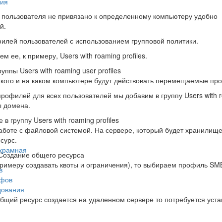
и
рия
о пользователя не привязано к определенному компьютеру удобно
й.
лей пользователей с использованием групповой политики.
ее, к примеру, Users with roaming profiles.
 кого и на каком компьютере будут действовать перемещаемые пр
офилей для всех пользователей мы добавим в группу Users with 
ы домена.
работе с файловой системой. На сервере, который будет хранилищ
сурс.
ухрамная
примеру создавать квоты и ограничения), то выбираем профиль SM
в
афов
дования
общий ресурс создается на удаленном сервере то потребуется уста