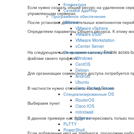
Клавиатура
Если нужно создать общий ресурс на удаленном сер
Сетевой адаптер
управляющем серверах.
Программное обеспечение
После установки дополнительных компонентов перей
VMware
VMware vSphere
Определяем параметры Общего ресурса. К этому мо
VMware ESXi
VMware Workstation
vCenter Server
На следующем шаге включим галочку Enable acces-bas
Операционные системы
файлам своего профиля.
Windows
CentOS
Debian
Для организации совместного доступа потребуется п
Android
Ubuntu
В частности нужно отключить наследование
Cisco Packet Tracer
Специализированные OS
RouterOS
Выбираем пункт
Cisco IOS
m0n0wall
В данном примере нас будут интересовать только п
pfSense
PuTTY
PowerShell
Если добавление квот не требуется, продолжим рабо