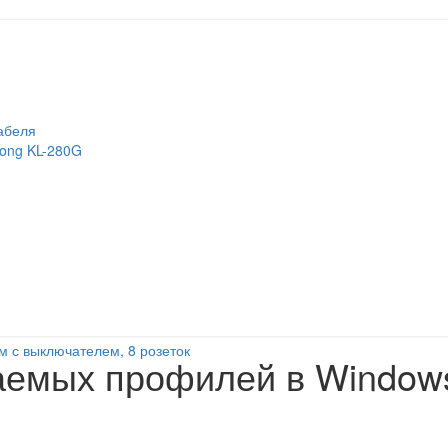
абеля
long KL-280G
м с выключателем, 8 розеток
аемых профилей в Window