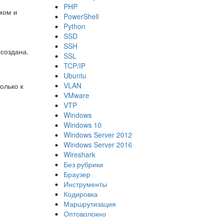
PHP
мом и
PowerShell
Python
SSD
SSH
создана.
SSL
TCP/IP
Ubuntu
VLAN
олько к
VMware
VTP
Windows
Windows 10
Windows Server 2012
Windows Server 2016
Wireshark
Без рубрики
Браузер
Инструменты
Кодировка
Маршрутизация
Оптоволокно