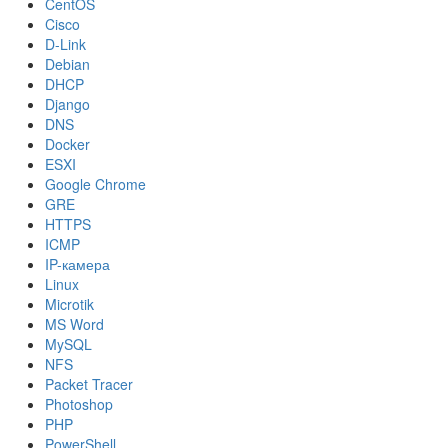
CentOS
Cisco
D-Link
Debian
DHCP
Django
DNS
Docker
ESXI
Google Chrome
GRE
HTTPS
ICMP
IP-камера
Linux
Microtik
MS Word
MySQL
NFS
Packet Tracer
Photoshop
PHP
PowerShell