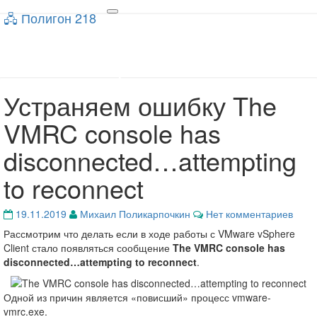
🖧 Полигон 218
🖧 Полигон 218
Toggle
navigation
Учебный портал
Устраняем ошибку The
Устраняем
ошибку
VMRC console has
The
VMRC
disconnected…attempting
console
has
to reconnect
disconnected…
attempting
to
Комментарии
19.11.2019
Михаил Поликарпочкин
Нет комментариев
reconnect
Рассмотрим что делать если в ходе работы с VMware vSphere
Client стало появляться сообщение
The VMRC console has
disconnected…attempting to reconnect
.
Одной из причин является «повисший» процесс vmware-
vmrc.exe.