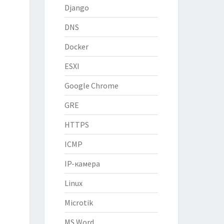
Django
DNS
Docker
ESXI
Google Chrome
GRE
HTTPS
ICMP
IP-камера
Linux
Microtik
MS Word