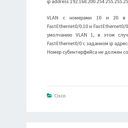
ip address 192.168.200.254 255.255.25
VLAN с номерами 10 и 20 в 
FastEthernet0/0.10 и FastEthernet0/
умолчанию VLAN 1, в этом случ
FastEthernet0/0 с заданном ip адрес
Номер субинтерфейса не должен со
Cisco
Навигация