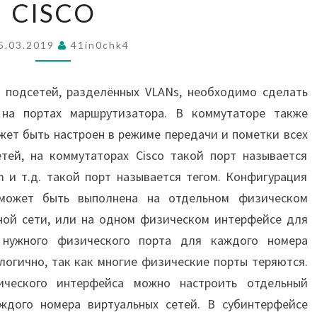
В
CISCO
CISCO
5.03.2019
41in0chk4
 подсетей, разделённых VLANs, необходимо сделать
на портах маршрутизатора. В коммутаторе также
жет быть настроен в режиме передачи и пометки всех
тей, на коммутаторах Cisco такой порт называется
om и т.д. такой порт называется тегом. Конфигурация
 может быть выполнена на отдельном физическом
ной сети, или на одном физическом интерфейсе для
 нужного физического порта для каждого номера
 логично, так как многие физические порты теряются.
ического интерфейса можно настроить отдельный
ждого номера виртуальных сетей. В субинтерфейсе