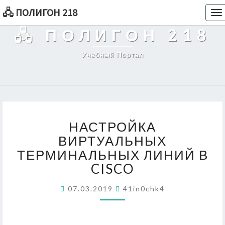
🖧 ПОЛИГОН 218
To
na
🖧 ПОЛИГОН 218
Учебный Портал
НАСТРОЙКА
НАСТРОЙКА
ВИРТУАЛЬНЫХ
ТЕРМИНАЛЬНЫХ
ВИРТУАЛЬНЫХ
ЛИНИЙ
ТЕРМИНАЛЬНЫХ ЛИНИЙ В
В
CISCO
CISCO
07.03.2019
41in0chk4