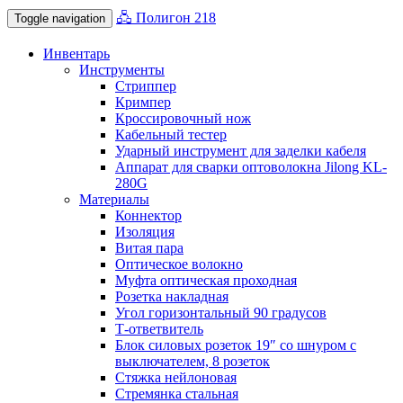
🖧 Полигон 218
Toggle navigation
Инвентарь
Инструменты
Стриппер
Кримпер
Кроссировочный нож
Кабельный тестер
Ударный инструмент для заделки кабеля
Аппарат для сварки оптоволокна Jilong KL-
280G
Материалы
Коннектор
Изоляция
Витая пара
Оптическое волокно
Муфта оптическая проходная
Розетка накладная
Угол горизонтальный 90 градусов
Т-ответвитель
Блок силовых розеток 19″ со шнуром с
выключателем, 8 розеток
Стяжка нейлоновая
Стремянка стальная