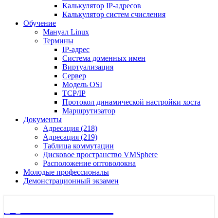
Калькулятор IP-адресов
Калькулятор систем счисления
Обучение
Мануал Linux
Термины
IP-адрес
Система доменных имен
Виртуализация
Сервер
Модель OSI
TCP/IP
Протокол динамической настройки хоста
Маршрутизатор
Документы
Адресация (218)
Адресация (219)
Таблица коммутации
Дисковое пространство VMSphere
Расположение оптоволокна
Молодые профессионалы
Демонстрационный экзамен
🖧 Полигон 218