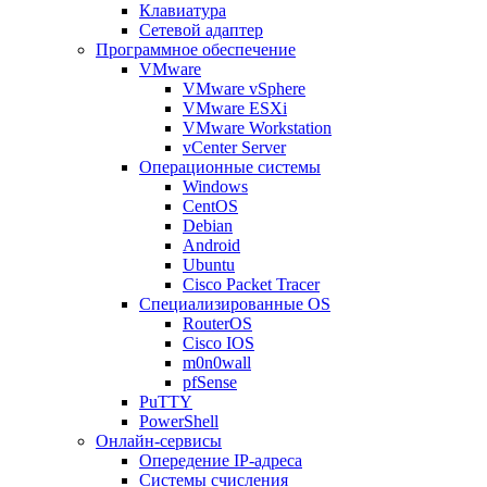
Клавиатура
Сетевой адаптер
Программное обеспечение
VMware
VMware vSphere
VMware ESXi
VMware Workstation
vCenter Server
Операционные системы
Windows
CentOS
Debian
Android
Ubuntu
Cisco Packet Tracer
Специализированные OS
RouterOS
Cisco IOS
m0n0wall
pfSense
PuTTY
PowerShell
Онлайн-сервисы
Опередение IP-адреса
Системы счисления