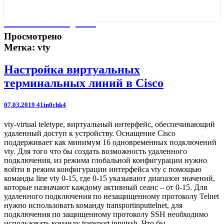
Учебный портал
Просмотрено
Метка:
vty
Настройка
Настройка виртуальных
виртуальных
терминальных линий в Cisco
терминальных
линий
в
07.03.2019
41in0chk4
Cisco
vty-virtual teletype, виртуальный интерфейс, обеспечивающий
удаленный доступ к устройству. Оснащение Сisсo
поддерживает как минимум 16 одновременных подключений
vty. Для того что бы создать возможность удаленного
подключения, из режима глобальной конфигурации нужно
войти в режим конфигурации интерфейса vty с помощью
команды line vty 0-15, где 0-15 указывают диапазон значений,
которые назначают каждому активный сеанс – от 0-15. Для
удаленного подключения по незащищенному протоколу Telnet
нужно использовать команду transportinputtelnet, для
подключения по защищенному протоколу SSH необходимо
использовать команду transport inputssh. Что бы…