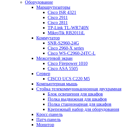
Оборудование
Маршрутизаторы
Cisco ISR 4321
Cisco 2911
Cisco 2811
TP-Link TL-WR740N
MikroTik RB2011iL
Коммутатор
SNR-S2960-24G
Cisco 2960-X series
Cisco WS-C2960-24TC-L
Межсетевой экран
Cisco Firepower 1010
Cisco ASA 5505
Сервер
CISCO UCS C220 M5
Компьютерная мышь
Стойка телекоммуникационная двухрамная
Блок освещения для шкафов
Полка выдвижная для шкафов
Полка стационарная для шкафов
Крепежный набор для оборудования
Кросс-панель
Патч-панель
Монитор