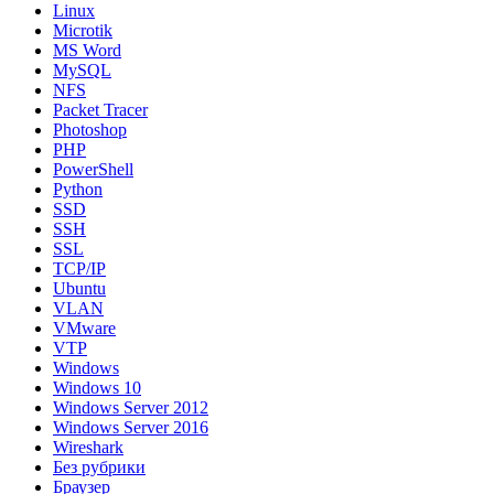
Linux
Microtik
MS Word
MySQL
NFS
Packet Tracer
Photoshop
PHP
PowerShell
Python
SSD
SSH
SSL
TCP/IP
Ubuntu
VLAN
VMware
VTP
Windows
Windows 10
Windows Server 2012
Windows Server 2016
Wireshark
Без рубрики
Браузер