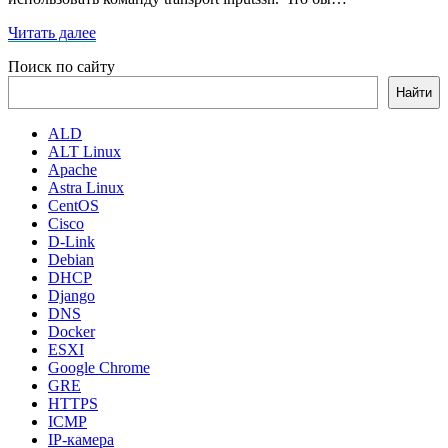
Читать
Читать далее
далее
Поиск по сайту
Найти
ALD
ALT Linux
Apache
Astra Linux
CentOS
Cisco
D-Link
Debian
DHCP
Django
DNS
Docker
ESXI
Google Chrome
GRE
HTTPS
ICMP
IP-камера