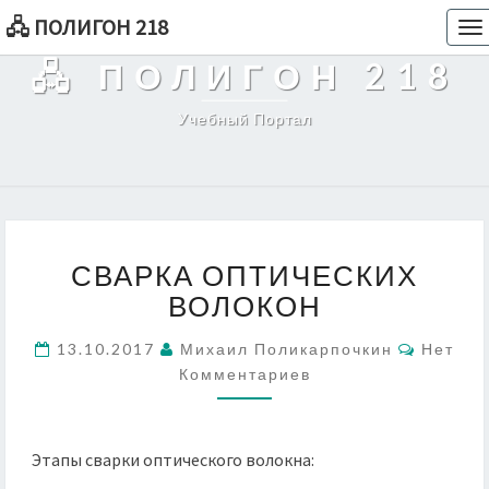
🖧 ПОЛИГОН 218
To
na
🖧 ПОЛИГОН 218
Учебный Портал
СВАРКА
СВАРКА ОПТИЧЕСКИХ
ОПТИЧЕСКИХ
ВОЛОКОН
ВОЛОКОН
Коммен
13.10.2017
Михаил Поликарпочкин
Нет
Комментариев
Этапы сварки оптического волокна: