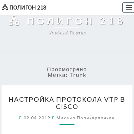
🖧 ПОЛИГОН 218
To
na
🖧 ПОЛИГОН 218
Учебный Портал
Просмотрено
Метка:
Trunk
НАСТРОЙКА
НАСТРОЙКА ПРОТОКОЛА VTP В
ПРОТОКОЛА
CISCO
VTP
В
02.04.2019
Михаил Поликарпочкин
CISCO