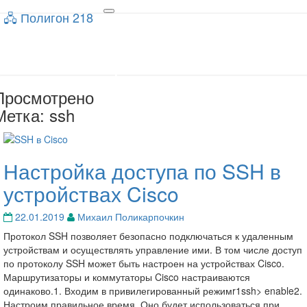
🖧 Полигон 218
🖧 Полигон 218
Toggle
navigation
Учебный портал
Просмотрено
Метка:
ssh
Настройка доступа по SSH в
Настройка
доступа
устройствах Cisco
по
SSH
22.01.2019
Михаил Поликарпочкин
в
устройствах
Протокол SSH позволяет безопасно подключаться к удаленным
Cisco
устройствам и осуществлять управление ими. В том числе доступ
по протоколу SSH может быть настроен на устройствах Cisco.
Маршрутизаторы и коммутаторы Cisco настраиваются
одинаково.1. Входим в привилегированный режимr1ssh> enable2.
Настроим правильное время. Оно будет использоваться при