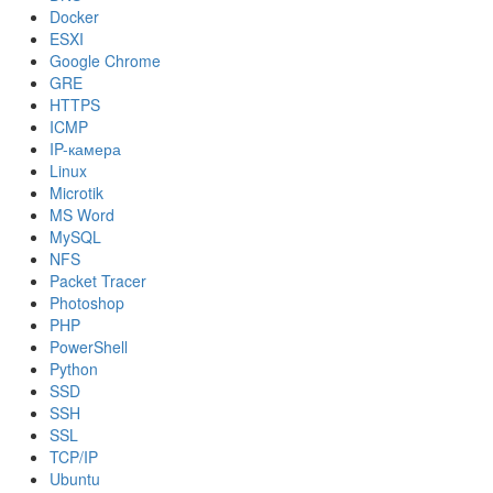
Docker
ESXI
Google Chrome
GRE
HTTPS
ICMP
IP-камера
Linux
Microtik
MS Word
MySQL
NFS
Packet Tracer
Photoshop
PHP
PowerShell
Python
SSD
SSH
SSL
TCP/IP
Ubuntu