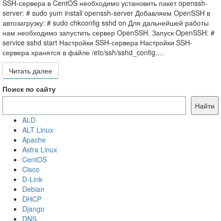
SSH-сервера в CentOS необходимо установить пакет openssh-
server: # sudo yum install openssh-server Добавляем OpenSSH в
автозагрузку: # sudo chkconfig sshd on Для дальнейшей работы
нам необходимо запустить сервер OpenSSH. Запуск OpenSSH: #
service sshd start Настройки SSH-сервера Настройки SSH-
сервера хранятся в файле /etc/ssh/sshd_config….
Читать далее
Читать далее
Поиск по сайту
Найти
ALD
ALT Linux
Apache
Astra Linux
CentOS
Cisco
D-Link
Debian
DHCP
Django
DNS