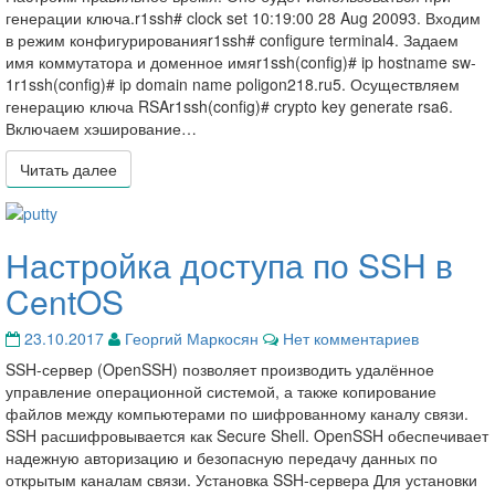
генерации ключа.r1ssh# clock set 10:19:00 28 Aug 20093. Входим
в режим конфигурированияr1ssh# configure terminal4. Задаем
имя коммутатора и доменное имяr1ssh(config)# ip hostname sw-
1r1ssh(config)# ip domain name poligon218.ru5. Осуществляем
генерацию ключа RSAr1ssh(config)# crypto key generate rsa6.
Включаем хэширование…
Читать далее
Читать далее
Настройка доступа по SSH в
Настройка
доступа
CentOS
по
SSH
Комментарии
23.10.2017
Георгий Маркосян
Нет комментариев
в
CentOS
SSH-сервер (OpenSSH) позволяет производить удалённое
управление операционной системой, а также копирование
файлов между компьютерами по шифрованному каналу связи.
SSH расшифровывается как Secure Shell. OpenSSH обеспечивает
надежную авторизацию и безопасную передачу данных по
открытым каналам связи. Установка SSH-сервера Для установки