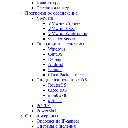
Клавиатура
Сетевой адаптер
Программное обеспечение
VMware
VMware vSphere
VMware ESXi
VMware Workstation
vCenter Server
Операционные системы
Windows
CentOS
Debian
Android
Ubuntu
Cisco Packet Tracer
Специализированные OS
RouterOS
Cisco IOS
m0n0wall
pfSense
PuTTY
PowerShell
Онлайн-сервисы
Опередение IP-адреса
Системы счисления