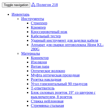
🖧 Полигон 218
Toggle navigation
Инвентарь
Инструменты
Стриппер
Кримпер
Кроссировочный нож
Кабельный тестер
Ударный инструмент для заделки кабеля
Аппарат для сварки оптоволокна Jilong KL-
280G
Материалы
Коннектор
Изоляция
Витая пара
Оптическое волокно
Муфта оптическая проходная
Розетка накладная
Угол горизонтальный 90 градусов
Т-ответвитель
Блок силовых розеток 19″ со шнуром с
выключателем, 8 розеток
Стяжка нейлоновая
Стремянка стальная