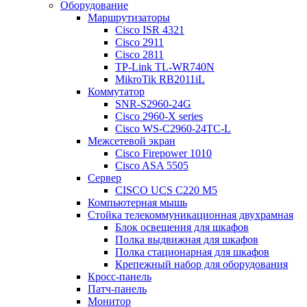
Оборудование
Маршрутизаторы
Cisco ISR 4321
Cisco 2911
Cisco 2811
TP-Link TL-WR740N
MikroTik RB2011iL
Коммутатор
SNR-S2960-24G
Cisco 2960-X series
Cisco WS-C2960-24TC-L
Межсетевой экран
Cisco Firepower 1010
Cisco ASA 5505
Сервер
CISCO UCS C220 M5
Компьютерная мышь
Стойка телекоммуникационная двухрамная
Блок освещения для шкафов
Полка выдвижная для шкафов
Полка стационарная для шкафов
Крепежный набор для оборудования
Кросс-панель
Патч-панель
Монитор