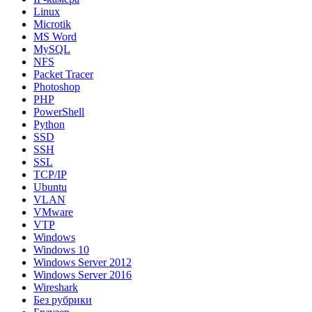
Linux
Microtik
MS Word
MySQL
NFS
Packet Tracer
Photoshop
PHP
PowerShell
Python
SSD
SSH
SSL
TCP/IP
Ubuntu
VLAN
VMware
VTP
Windows
Windows 10
Windows Server 2012
Windows Server 2016
Wireshark
Без рубрики