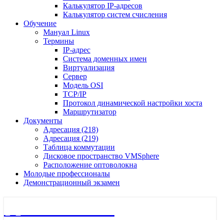
Калькулятор IP-адресов
Калькулятор систем счисления
Обучение
Мануал Linux
Термины
IP-адрес
Система доменных имен
Виртуализация
Сервер
Модель OSI
TCP/IP
Протокол динамической настройки хоста
Маршрутизатор
Документы
Адресация (218)
Адресация (219)
Таблица коммутации
Дисковое пространство VMSphere
Расположение оптоволокна
Молодые профессионалы
Демонстрационный экзамен
🖧 Полигон 218