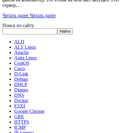
сервер,…
Читать далее
Читать далее
Поиск по сайту
Найти
ALD
ALT Linux
Apache
Astra Linux
CentOS
Cisco
D-Link
Debian
DHCP
Django
DNS
Docker
ESXI
Google Chrome
GRE
HTTPS
ICMP
IP-камера