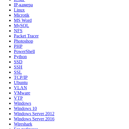
IP-камера
Linux
Microtik
MS Word
MySQL
NFS
Packet Tracer
Photoshop
PHP
PowerShell
Python
SSD
SSH
SSL
TCP/IP
Ubuntu
VLAN
VMware
VTP
Windows
Windows 10
Windows Server 2012
Windows Server 2016
Wireshark