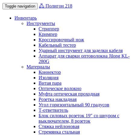
🖧 Полигон 218
Toggle navigation
Инвентарь
Инструменты
Стриппер
Кримпер
Кроссировочный нож
Кабельный тестер
Ударный инструмент для заделки кабеля
Аппарат для сварки оптоволокна Jilong KL-
280G
Материалы
Коннектор
Изоляция
Витая пара
Оптическое волокно
Муфта оптическая проходная
Розетка накладная
Угол горизонтальный 90 градусов
Т-ответвитель
Блок силовых розеток 19″ со шнуром с
выключателем, 8 розеток
Стяжка нейлоновая
Стремянка стальная