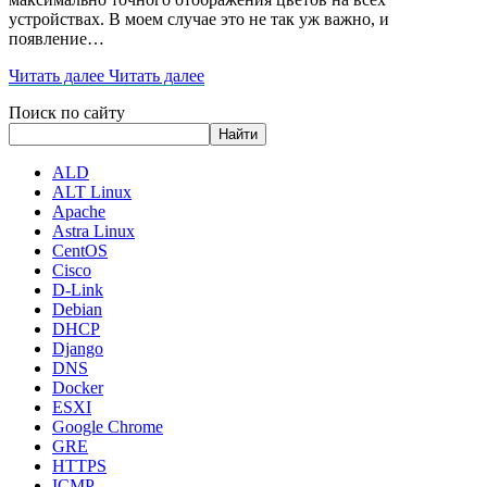
устройствах. В моем случае это не так уж важно, и
появление…
Читать далее
Читать далее
Поиск по сайту
Найти
ALD
ALT Linux
Apache
Astra Linux
CentOS
Cisco
D-Link
Debian
DHCP
Django
DNS
Docker
ESXI
Google Chrome
GRE
HTTPS
ICMP