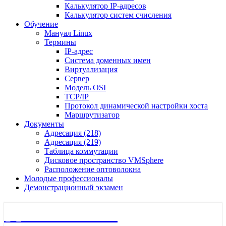
Калькулятор IP-адресов
Калькулятор систем счисления
Обучение
Мануал Linux
Термины
IP-адрес
Система доменных имен
Виртуализация
Сервер
Модель OSI
TCP/IP
Протокол динамической настройки хоста
Маршрутизатор
Документы
Адресация (218)
Адресация (219)
Таблица коммутации
Дисковое пространство VMSphere
Расположение оптоволокна
Молодые профессионалы
Демонстрационный экзамен
🖧 Полигон 218