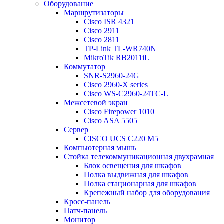
Оборудование
Маршрутизаторы
Cisco ISR 4321
Cisco 2911
Cisco 2811
TP-Link TL-WR740N
MikroTik RB2011iL
Коммутатор
SNR-S2960-24G
Cisco 2960-X series
Cisco WS-C2960-24TC-L
Межсетевой экран
Cisco Firepower 1010
Cisco ASA 5505
Сервер
CISCO UCS C220 M5
Компьютерная мышь
Стойка телекоммуникационная двухрамная
Блок освещения для шкафов
Полка выдвижная для шкафов
Полка стационарная для шкафов
Крепежный набор для оборудования
Кросс-панель
Патч-панель
Монитор