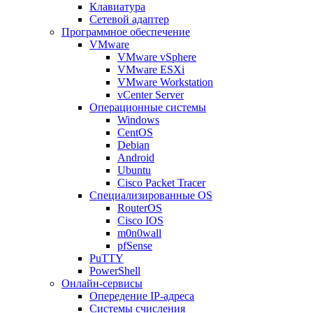
Клавиатура
Сетевой адаптер
Программное обеспечение
VMware
VMware vSphere
VMware ESXi
VMware Workstation
vCenter Server
Операционные системы
Windows
CentOS
Debian
Android
Ubuntu
Cisco Packet Tracer
Специализированные OS
RouterOS
Cisco IOS
m0n0wall
pfSense
PuTTY
PowerShell
Онлайн-сервисы
Опередение IP-адреса
Системы счисления