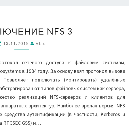
ПОДКЛЮЧЕНИЕ
ЛЮЧЕНИЕ NFS 3
NFS
3
13.11.2018
Vlad
ротокол сетевого доступа к файловым системам,
osystems в 1984 году. За основу взят протокол вызова
 Позволяет подключать (монтировать) удалённые
абстрагирован от типов файловых систем как сервера,
жество реализаций NFS-серверов и клиентов для
аппаратных архитектур. Наиболее зрелая версия NFS
 средства аутентификации (в частности, Kerberos и
ла RPCSEC GSS) и…