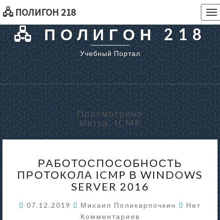
🖧 ПОЛИГОН 218
To
na
🖧 ПОЛИГОН 218
Учебный Портал
Просмотрено
Метка:
ICMP
РАБОТОСПОСОБНОСТЬ
РАБОТОСПОСОБНОСТЬ
ПРОТОКОЛА
ПРОТОКОЛА ICMP В WINDOWS
ICMP
SERVER 2016
В
WINDOWS
Коммент
07.12.2019
Михаил Поликарпочкин
Нет
SERVER
Комментариев
2016