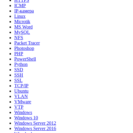
HTTPS
ICMP
IP-камера
Linux
Microtik
MS Word
MySQL
NFS
Packet Tracer
Photoshop
PHP
PowerShell
Python
SSD
SSH
SSL
TCP/IP
Ubuntu
VLAN
VMware
VTP
Windows
Windows 10
Windows Server 2012
Windows Server 2016