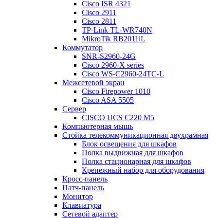
Cisco ISR 4321
Cisco 2911
Cisco 2811
TP-Link TL-WR740N
MikroTik RB2011iL
Коммутатор
SNR-S2960-24G
Cisco 2960-X series
Cisco WS-C2960-24TC-L
Межсетевой экран
Cisco Firepower 1010
Cisco ASA 5505
Сервер
CISCO UCS C220 M5
Компьютерная мышь
Стойка телекоммуникационная двухрамная
Блок освещения для шкафов
Полка выдвижная для шкафов
Полка стационарная для шкафов
Крепежный набор для оборудования
Кросс-панель
Патч-панель
Монитор
Клавиатура
Сетевой адаптер