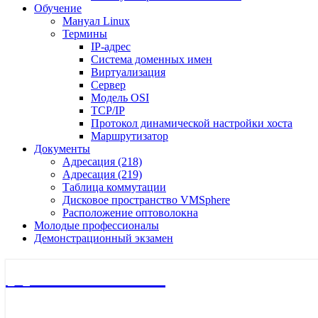
Обучение
Мануал Linux
Термины
IP-адрес
Система доменных имен
Виртуализация
Сервер
Модель OSI
TCP/IP
Протокол динамической настройки хоста
Маршрутизатор
Документы
Адресация (218)
Адресация (219)
Таблица коммутации
Дисковое пространство VMSphere
Расположение оптоволокна
Молодые профессионалы
Демонстрационный экзамен
🖧 Полигон 218