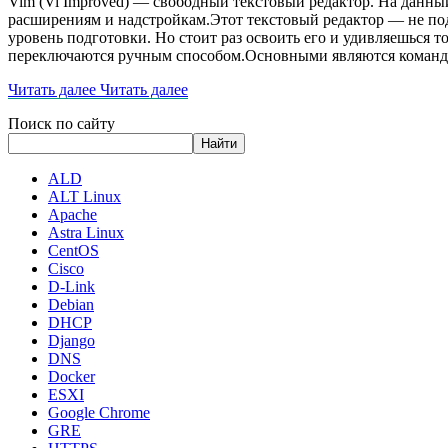
Vim (Vi Improved) — свободный текстовый редактор. На данны
расширениям и надстройкам.Этот текстовый редактор — не подо
уровень подготовки. Но стоит раз освоить его и удивляешься т
переключаются ручным способом.Основными являются коман
Читать далее
Читать далее
Поиск по сайту
Найти
ALD
ALT Linux
Apache
Astra Linux
CentOS
Cisco
D-Link
Debian
DHCP
Django
DNS
Docker
ESXI
Google Chrome
GRE