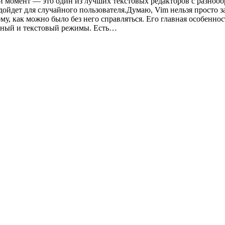
й момент — это один из лучших текстовых редакторов с разноо
йдет для случайного пользователя.Думаю, Vim нельзя просто зап
ому, как можно было без него справляться. Его главная особенн
дный и текстовый режимы. Есть…