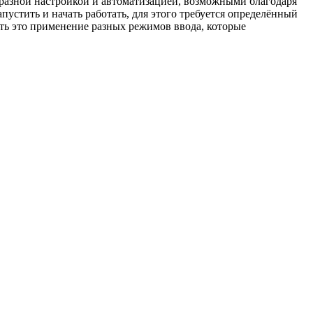
бразной настройкой и автоматизацией, возможными благодаря
устить и начать работать, для этого требуется определённый
ость это применение разных режимов ввода, которые