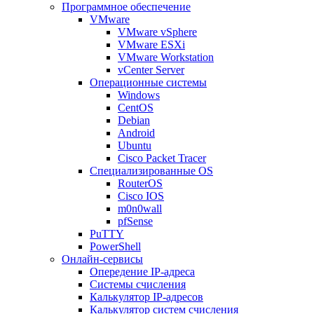
Программное обеспечение
VMware
VMware vSphere
VMware ESXi
VMware Workstation
vCenter Server
Операционные системы
Windows
CentOS
Debian
Android
Ubuntu
Cisco Packet Tracer
Специализированные OS
RouterOS
Cisco IOS
m0n0wall
pfSense
PuTTY
PowerShell
Онлайн-сервисы
Опередение IP-адреса
Системы счисления
Калькулятор IP-адресов
Калькулятор систем счисления