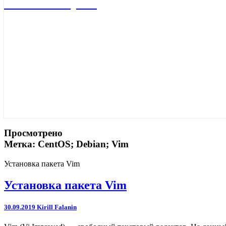
Учебный портал
Просмотрено
Метка:
CentOS; Debian; Vim
Установка пакета Vim
Установка пакета Vim
30.09.2019
Kirill Falanin