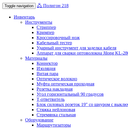
🖧 Полигон 218
Toggle navigation
Инвентарь
Инструменты
Стриппер
Кримпер
Кроссировочный нож
Кабельный тестер
Ударный инструмент для заделки кабеля
Аппарат для сварки оптоволокна Jilong KL-2
Материалы
Коннектор
Изоляция
Витая пара
Оптическое волокно
Муфта оптическая проходная
Розетка накладная
Угол горизонтальный 90 градусов
Т-ответвитель
Блок силовых розеток 19″ со шнуром с выключ
Стяжка нейлоновая
Стремянка стальная
Оборудование
Маршрутизаторы