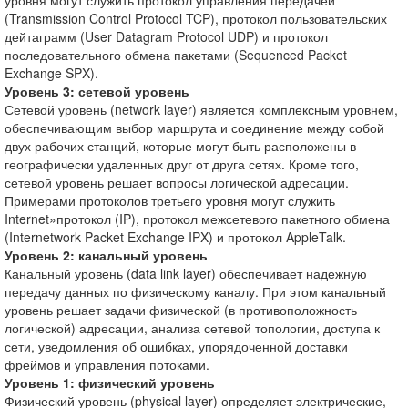
уровня могут служить протокол управления передачей
(Transmission Control Protocol TCP), протокол пользовательских
дейтаграмм (User Datagram Protocol UDP) и протокол
последовательного обмена пакетами (Sequenced Packet
Exchange SPX).
Уровень 3: сетевой уровень
Сетевой уровень (network layer) является комплексным уровнем,
обеспечивающим выбор маршрута и соединение между собой
двух рабочих станций, которые могут быть расположены в
географически удаленных друг от друга сетях. Кроме того,
сетевой уровень решает вопросы логической адресации.
Примерами протоколов третьего уровня могут служить
Internet»протокол (IP), протокол межсетевого пакетного обмена
(Internetwork Packet Exchange IPX) и протокол AppleTalk.
Уровень 2: канальный уровень
Канальный уровень (data link layer) обеспечивает надежную
передачу данных по физическому каналу. При этом канальный
уровень решает задачи физической (в противоположность
логической) адресации, анализа сетевой топологии, доступа к
сети, уведомления об ошибках, упорядоченной доставки
фреймов и управления потоками.
Уровень 1: физический уровень
Физический уровень (physical layer) определяет электрические,