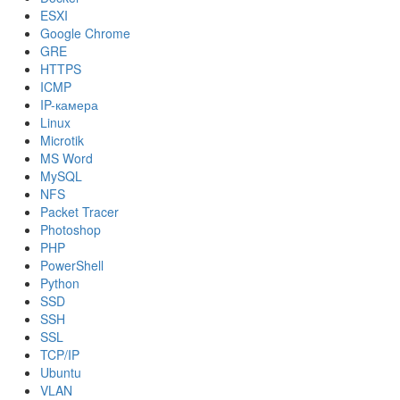
ESXI
Google Chrome
GRE
HTTPS
ICMP
IP-камера
Linux
Microtik
MS Word
MySQL
NFS
Packet Tracer
Photoshop
PHP
PowerShell
Python
SSD
SSH
SSL
TCP/IP
Ubuntu
VLAN