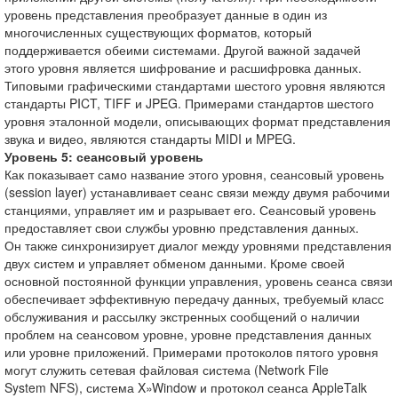
уровень представления преобразует данные в один из
многочисленных существующих форматов, который
поддерживается обеими системами. Другой важной задачей
этого уровня является шифрование и расшифровка данных.
Типовыми графическими стандартами шестого уровня являются
стандарты PICT, TIFF и JPEG. Примерами стандартов шестого
уровня эталонной модели, описывающих формат представления
звука и видео, являются стандарты MIDI и MPEG.
Уровень 5: сеансовый уровень
Как показывает само название этого уровня, сеансовый уровень
(session layer) устанавливает сеанс связи между двумя рабочими
станциями, управляет им и разрывает его. Сеансовый уровень
предоставляет свои службы уровню представления данных.
Он также синхронизирует диалог между уровнями представления
двух систем и управляет обменом данными. Кроме своей
основной постоянной функции управления, уровень сеанса связи
обеспечивает эффективную передачу данных, требуемый класс
обслуживания и рассылку экстренных сообщений о наличии
проблем на сеансовом уровне, уровне представления данных
или уровне приложений. Примерами протоколов пятого уровня
могут служить сетевая файловая система (Network File
System NFS), система X»Window и протокол сеанса AppleTalk