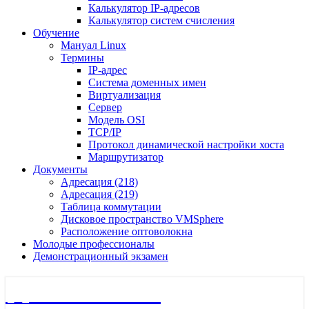
Калькулятор IP-адресов
Калькулятор систем счисления
Обучение
Мануал Linux
Термины
IP-адрес
Система доменных имен
Виртуализация
Сервер
Модель OSI
TCP/IP
Протокол динамической настройки хоста
Маршрутизатор
Документы
Адресация (218)
Адресация (219)
Таблица коммутации
Дисковое пространство VMSphere
Расположение оптоволокна
Молодые профессионалы
Демонстрационный экзамен
🖧 Полигон 218