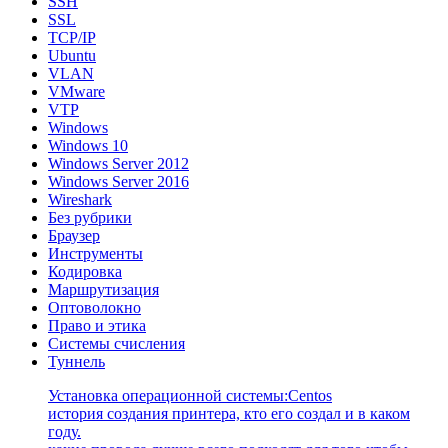
SSH
SSL
TCP/IP
Ubuntu
VLAN
VMware
VTP
Windows
Windows 10
Windows Server 2012
Windows Server 2016
Wireshark
Без рубрики
Браузер
Инструменты
Кодировка
Маршрутизация
Оптоволокно
Право и этика
Системы счисления
Туннель
Установка операционной системы:Centos
история создания принтера, кто его создал и в каком
году.