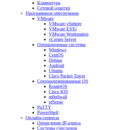
Клавиатура
Сетевой адаптер
Программное обеспечение
VMware
VMware vSphere
VMware ESXi
VMware Workstation
vCenter Server
Операционные системы
Windows
CentOS
Debian
Android
Ubuntu
Cisco Packet Tracer
Специализированные OS
RouterOS
Cisco IOS
m0n0wall
pfSense
PuTTY
PowerShell
Онлайн-сервисы
Опередение IP-адреса
Системы счисления