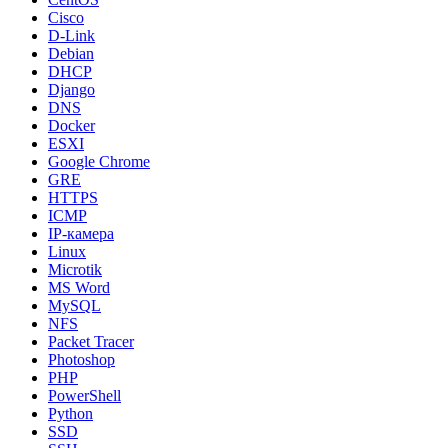
Cisco
D-Link
Debian
DHCP
Django
DNS
Docker
ESXI
Google Chrome
GRE
HTTPS
ICMP
IP-камера
Linux
Microtik
MS Word
MySQL
NFS
Packet Tracer
Photoshop
PHP
PowerShell
Python
SSD