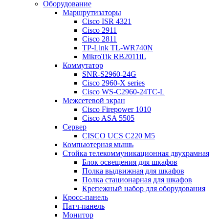
Оборудование
Маршрутизаторы
Cisco ISR 4321
Cisco 2911
Cisco 2811
TP-Link TL-WR740N
MikroTik RB2011iL
Коммутатор
SNR-S2960-24G
Cisco 2960-X series
Cisco WS-C2960-24TC-L
Межсетевой экран
Cisco Firepower 1010
Cisco ASA 5505
Сервер
CISCO UCS C220 M5
Компьютерная мышь
Стойка телекоммуникационная двухрамная
Блок освещения для шкафов
Полка выдвижная для шкафов
Полка стационарная для шкафов
Крепежный набор для оборудования
Кросс-панель
Патч-панель
Монитор