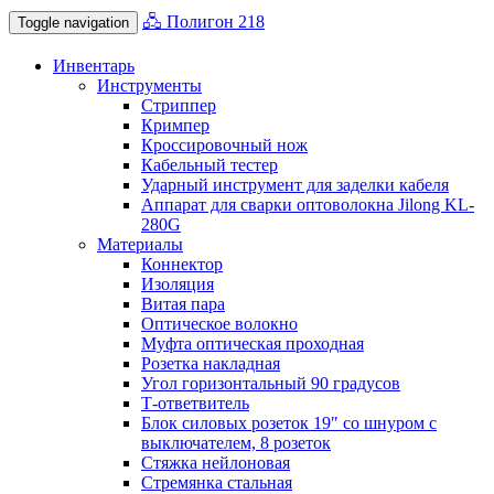
🖧 Полигон 218
Toggle navigation
Инвентарь
Инструменты
Стриппер
Кримпер
Кроссировочный нож
Кабельный тестер
Ударный инструмент для заделки кабеля
Аппарат для сварки оптоволокна Jilong KL-
280G
Материалы
Коннектор
Изоляция
Витая пара
Оптическое волокно
Муфта оптическая проходная
Розетка накладная
Угол горизонтальный 90 градусов
Т-ответвитель
Блок силовых розеток 19″ со шнуром с
выключателем, 8 розеток
Стяжка нейлоновая
Стремянка стальная