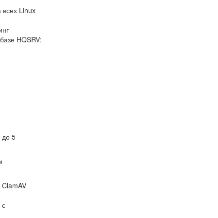
 всех Linux
инг
 базе HQSRV:
 до 5
м
м ClamAV
 с