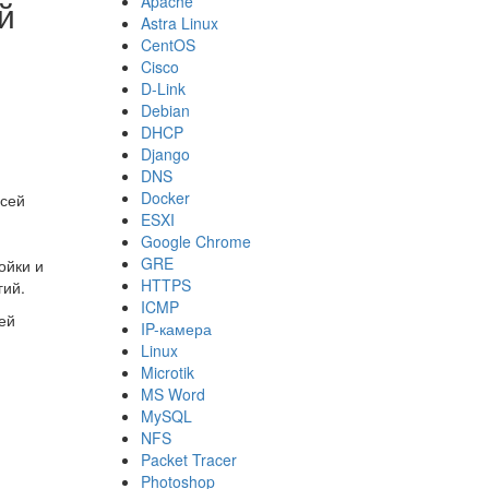
Apache
й
Astra Linux
CentOS
Cisco
D-Link
Debian
DHCP
Django
DNS
Docker
всей
ESXI
Google Chrome
GRE
ойки и
HTTPS
гий.
ICMP
ей
IP-камера
Linux
Microtik
MS Word
MySQL
NFS
Packet Tracer
Photoshop