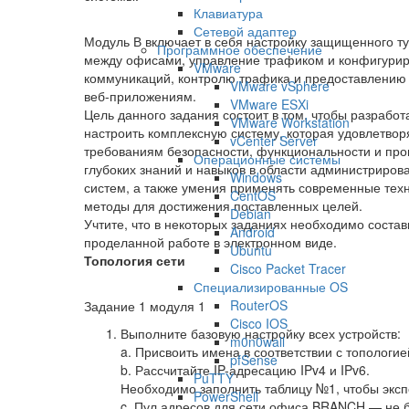
Клавиатура
Сетевой адаптер
Модуль В включает в себя настройку защищенного т
Программное обеспечение
между офисами, управление трафиком и конфигурир
VMware
коммуникаций, контролю трафика и предоставлению 
VMware vSphere
веб-приложениям.
VMware ESXi
Цель данного задания состоит в том, чтобы разработ
VMware Workstation
настроить комплексную систему, которая удовлетвор
vCenter Server
требованиям безопасности, функциональности и прои
Операционные системы
глубоких знаний и навыков в области администриров
Windows
систем, а также умения применять современные тех
CentOS
методы для достижения поставленных целей.
Debian
Учтите, что в некоторых заданиях необходимо состав
Android
проделанной работе в электронном виде.
Ubuntu
Топология сети
Cisco Packet Tracer
Специализированные OS
RouterOS
Задание 1 модуля 1
Cisco IOS
Выполните базовую настройку всех устройств:
m0n0wall
a. Присвоить имена в соответствии с топологие
pfSense
b. Рассчитайте IP-адресацию IPv4 и IPv6.
PuTTY
Необходимо заполнить таблицу №1, чтобы эксп
PowerShell
c. Пул адресов для сети офиса BRANCH — не 