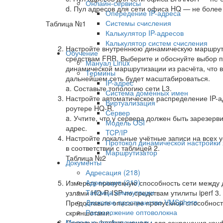
Онлайн-сервисы
d. Пул адресов для сети офиса HQ — не более 
Опередение IP-адреса
Системы счисления
Таблица №1
Калькулятор IP-адресов
Калькулятор систем счисления
Настройте внутреннюю динамическую маршру
Обучение
средствам FRR. Выберите и обоснуйте выбор 
Мануал Linux
динамической маршрутизации из расчёта, что в
Термины
дальнейшем сеть будет масштабироваться.
IP-адрес
a. Составьте топологию сети L3.
Система доменных имен
Настройте автоматическое распределение IP-а
Виртуализация
роутере HQ-R.
Сервер
a. Учтите, что у сервера должен быть зарезерв
Модель OSI
адрес.
TCP/IP
Настройте локальные учётные записи на всех у
Протокол динамической настройки 
в соответствии с таблицей 2.
Маршрутизатор
Таблица №2
Документы
Адресация (218)
Адресация (219)
Измерьте пропускную способность сети между
Таблица коммутации
узлами HQ-R-ISP по средствам утилиты iperf 3.
Дисковое пространство VMSphere
Предоставьте описание пропускной способност
Расположение оптоволокна
скриншотами.
Молодые профессионалы
Составьте backup скрипты для сохранения кон