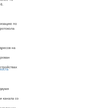
6.
тизацию по
протокола
дресов на
ирован
стройствах
хоста
 двумя
и канала со
фигурации