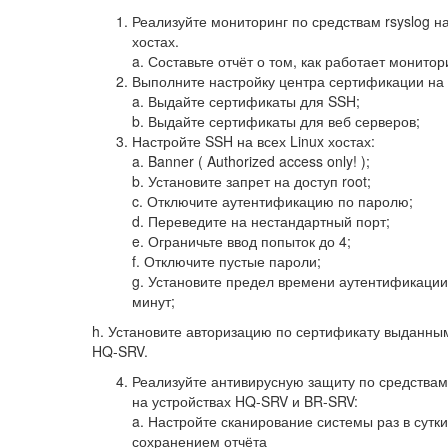
Реализуйте мониторинг по средствам rsyslog на
хостах.
a. Составьте отчёт о том, как работает монитор
Выполните настройку центра сертификации на
a. Выдайте сертификаты для SSH;
b. Выдайте сертификаты для веб серверов;
Настройте SSH на всех Linux хостах:
a. Banner ( Authorized access only! );
b. Установите запрет на доступ root;
c. Отключите аутентификацию по паролю;
d. Переведите на нестандартный порт;
e. Ограничьте ввод попыток до 4;
f. Отключите пустые пароли;
g. Установите предел времени аутентификации
минут;
h. Установите авторизацию по сертификату выданны
HQ-SRV.
Реализуйте антивирусную защиту по средства
на устройствах HQ-SRV и BR-SRV:
a. Настройте сканирование системы раз в сутки
сохранением отчёта