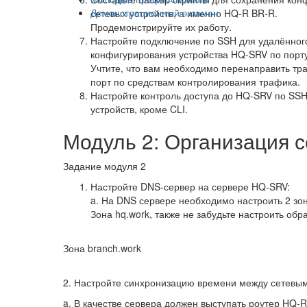
Демонстрационный экзамен
сетевых устройств, а именно HQ-R BR-R.
Продемонстрируйте их работу.
Настройте подключение по SSH для удалённог
конфигурирования устройства HQ-SRV по порту
Учтите, что вам необходимо перенаправить тра
порт по средствам контролирования трафика.
Настройте контроль доступа до HQ-SRV по SSH
устройств, кроме CLI.
Модуль 2: Организация 
Задание модуля 2
Настройте DNS-сервер на сервере HQ-SRV:
a. На DNS сервере необходимо настроить 2 зо
Зона hq.work, также не забудьте настроить обр
Зона branch.work
2. Настройте синхронизацию времени между сетевым
a. В качестве сервера должен выступать роутер HQ-R