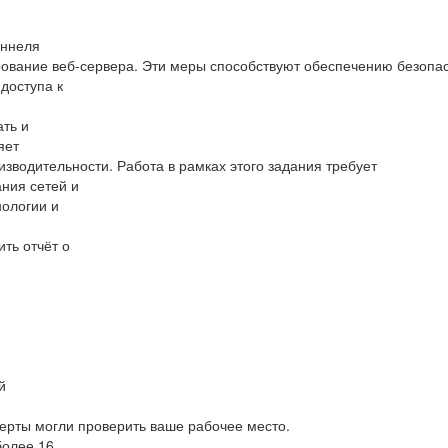
уннеля
ование веб-сервера. Эти меры способствуют обеспечению безопа
доступа к
ать и
яет
зводительности. Работа в рамках этого задания требует
ания сетей и
нологии и
ить отчёт о
й
ерты могли проверить ваше рабочее место.
более 16