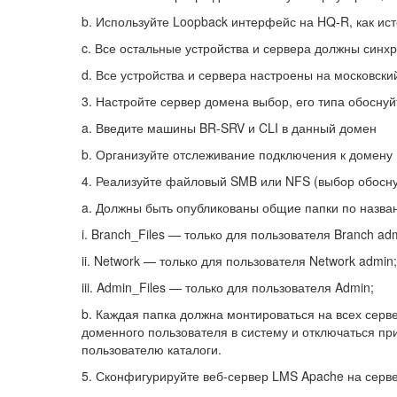
b. Используйте Loopback интерфейс на HQ-R, как ис
c. Все остальные устройства и сервера должны синх
d. Все устройства и сервера настроены на московски
3. Настройте сервер домена выбор, его типа обосну
a. Введите машины BR-SRV и CLI в данный домен
b. Организуйте отслеживание подключения к домену
4. Реализуйте файловый SMB или NFS (выбор обосну
a. Должны быть опубликованы общие папки по назва
i. Branch_Files — только для пользователя Branch ad
ii. Network — только для пользователя Network admin;
iii. Admin_Files — только для пользователя Admin;
b. Каждая папка должна монтироваться на всех сервер
доменного пользователя в систему и отключаться пр
пользователю каталоги.
5. Сконфигурируйте веб-сервер LMS Apache на серв