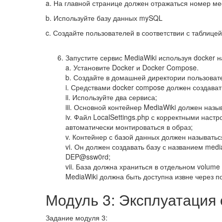
a. На главной странице должен отражаться номер ме
b. Используйте базу данных mySQL
c. Создайте пользователей в соответствии с таблице
Запустите сервис MediaWiki используя docker 
a. Установите Docker и Docker Compose.
b. Создайте в домашней директории пользовате
i. Средствами docker compose должен создават
ii. Используйте два сервиса;
iii. Основной контейнер MediaWiki должен назыв
iv. Файл LocalSettings.php с корректными нас
автоматически монтироваться в образ;
v. Контейнер с базой данных должен называться
vi. Он должен создавать базу с названием medi
DEP@ssw0rd;
vii. База должна храниться в отдельном volume
MediaWiki должна быть доступна извне через п
Модуль 3: Эксплуатация
Задание модуля 3: