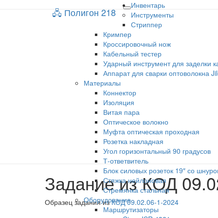
Инвентарь
🖧 Полигон 218
🖧 Полигон 218
Toggle
Инструменты
navigation
Стриппер
Кримпер
Учебный портал
Кроссировочный нож
Кабельный тестер
Ударный инструмент для заделки к
Аппарат для сварки оптоволокна Ji
Материалы
Коннектор
Изоляция
Витая пара
Оптическое волокно
Муфта оптическая проходная
Розетка накладная
Угол горизонтальный 90 градусов
Т-ответвитель
Блок силовых розеток 19″ со шнуро
Задание из КОД 09.0
Задание
Стяжка нейлоновая
из
Стремянка стальная
КОД
Оборудование
Образец задания из
КОД 09.02.06-1-2024
09.02.06-
Маршрутизаторы
1-