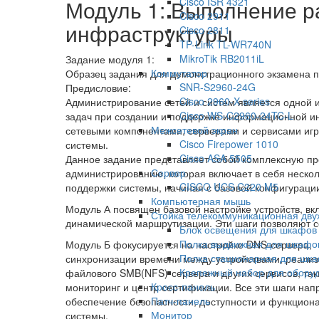
Модуль 1: Выполнение р
Cisco ISR 4321
2024
Cisco 2911
инфраструктуры
Cisco 2811
TP-Link TL-WR740N
MikroTik RB2011iL
Задание модуля 1:
Коммутатор
Образец задания для демонстрационного экзамена п
SNR-S2960-24G
Предисловие:
Cisco 2960-X series
Администрирование сетей и систем является одной 
Cisco WS-C2960-24TC-L
задач при создании и поддержке информационной ин
Межсетевой экран
сетевыми компонентами, серверами и сервисами игр
Cisco Firepower 1010
системы.
Cisco ASA 5505
Данное задание представляет собой комплексную п
Сервер
администрированию, которая включает в себя неско
CISCO UCS C220 M5
поддержки системы, начиная с базовой конфигурации
Компьютерная мышь
Модуль А посвящен базовой настройке устройств, вк
Стойка телекоммуникационная дв
динамической маршрутизации. Эти шаги позволяют с
Блок освещения для шкафов
Полка выдвижная для шкафо
Модуль Б фокусируется на настройке DNS-сервера,
Полка стационарная для шк
синхронизации времени между устройствами, реали
Крепежный набор для обору
файлового SMB(NFS)-сервера и других сервисов, так
Кросс-панель
мониторинг и центр сертификации. Все эти шаги нап
Патч-панель
обеспечение безопасности, доступности и функцион
Монитор
системы.