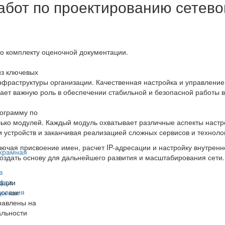
абот по проектированию сетево
о комплекту оценочной документации.
из ключевых
фраструктуры организации. Качественная настройка и управление
ает важную роль в обеспечении стабильной и безопасной работы 
рограмму по
лько модулей. Каждый модуль охватывает различные аспекты настр
 устройств и заканчивая реализацией сложных сервисов и техноло
лючая присвоение имен, расчет IP-адресации и настройку внутренн
ухрамная
оздать основу для дальнейшего развития и масштабирования сети.
в
афов
зации
дования
их как
равлены на
альности