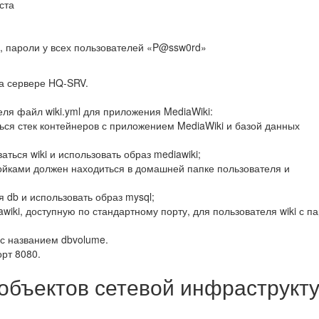
ста
й, пароли у всех пользователей «P@ssw0rd»
на сервере HQ-SRV.
ля файл wiki.yml для приложения MediaWiki:
ься стек контейнеров с приложением MediaWiki и базой данных
аться wiki и использовать образ mediawiki;
тройками должен находиться в домашней папке пользователя и
 db и использовать образ mysql;
awiki, доступную по стандартному порту, для пользователя wiki с п
 с названием dbvolume.
орт 8080.
 объектов сетевой инфраструкт