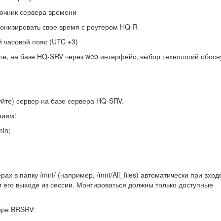
точник сервера времени
ронизировать свое время с роутером HQ-R
й часовой пояс (UTC +3)
йте, на базе HQ-SRV через web интерфейс, выбор технологий обосн
йте) сервер на базе сервера HQ-SRV.
ниям:
min;
ах в папку /mnt/ (например, /mnt/All_files) автоматически при вход
и его выходе из сессии. Монтироваться должны только доступные
ере BRSRV: