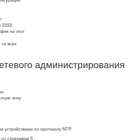
о
 2222.
фик на этот
 со всех
сетевого администрирования
ны
атную зону
и устройствами по протоколу NTP.
 со стратумом 5