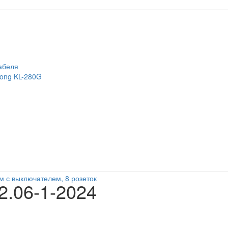
абеля
long KL-280G
м с выключателем, 8 розеток
2.06-1-2024