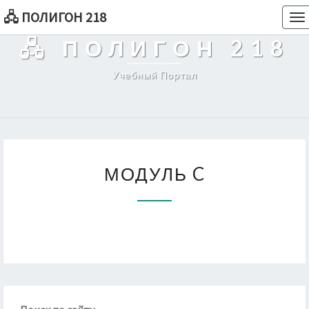
🖧 ПОЛИГОН 218
To
na
🖧 ПОЛИГОН 218
Учебный Портал
МОДУЛЬ
МОДУЛЬ C
C