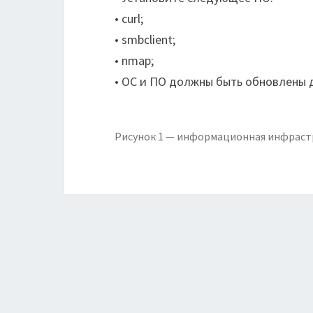
• curl;
• smbclient;
• nmap;
• ОС и ПО должны быть обновлены 
Рисунок 1 — информационная инфраст