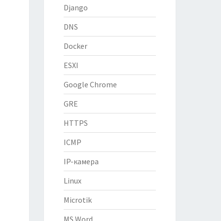
Django
DNS
Docker
ESXI
Google Chrome
GRE
HTTPS
ICMP
IP-камера
Linux
Microtik
MS Word