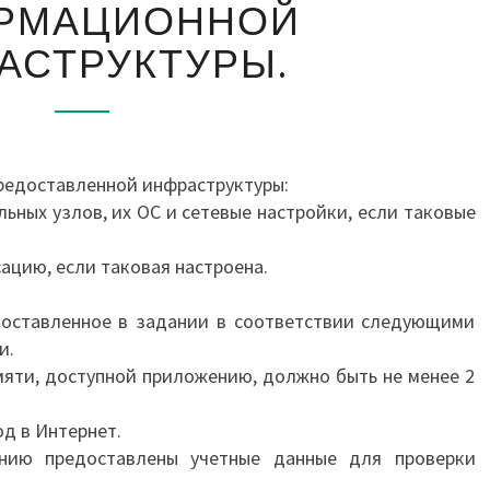
ПУСКО-
РМАЦИОННОЙ
НАЛАДКА
АСТРУКТУРЫ.
ИНФОРМАЦИОННОЙ
ИНФРАСТРУКТУРЫ.
редоставленной инфраструктуры:
ьных узлов, их ОС и сетевые настройки, если таковые
ацию, если таковая настроена.
доставленное в задании в соответствии следующими
и.
мяти, доступной приложению, должно быть не менее 2
д в Интернет.
нию предоставлены учетные данные для проверки