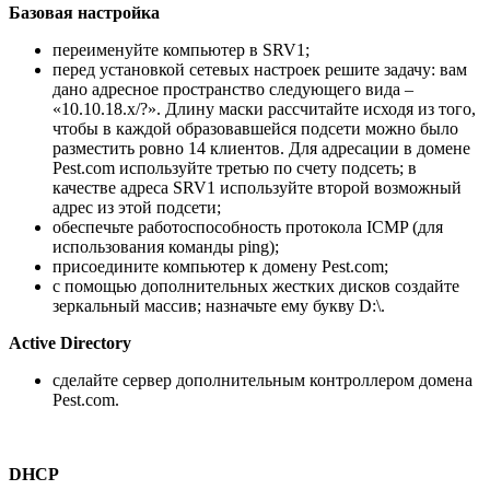
Базовая настройка
переименуйте компьютер в SRV1;
перед установкой сетевых настроек решите задачу: вам
дано адресное пространство следующего вида –
«10.10.18.х/?». Длину маски рассчитайте исходя из того,
чтобы в каждой образовавшейся подсети можно было
разместить ровно 14 клиентов. Для адресации в домене
Pest.com используйте третью по счету подсеть; в
качестве адреса SRV1 используйте второй возможный
адрес из этой подсети;
обеспечьте работоспособность протокола ICMP (для
использования команды ping);
присоедините компьютер к домену Pest.com;
с помощью дополнительных жестких дисков создайте
зеркальный массив; назначьте ему букву D:\.
Active Directory
сделайте сервер дополнительным контроллером домена
Pest.com.
DHCP