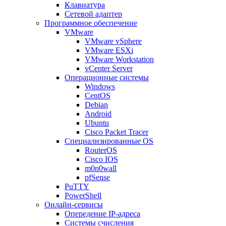
Клавиатура
Сетевой адаптер
Программное обеспечение
VMware
VMware vSphere
VMware ESXi
VMware Workstation
vCenter Server
Операционные системы
Windows
CentOS
Debian
Android
Ubuntu
Cisco Packet Tracer
Специализированные OS
RouterOS
Cisco IOS
m0n0wall
pfSense
PuTTY
PowerShell
Онлайн-сервисы
Опередение IP-адреса
Системы счисления