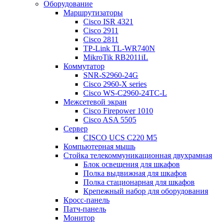
Оборудование
Маршрутизаторы
Cisco ISR 4321
Cisco 2911
Cisco 2811
TP-Link TL-WR740N
MikroTik RB2011iL
Коммутатор
SNR-S2960-24G
Cisco 2960-X series
Cisco WS-C2960-24TC-L
Межсетевой экран
Cisco Firepower 1010
Cisco ASA 5505
Сервер
CISCO UCS C220 M5
Компьютерная мышь
Стойка телекоммуникационная двухрамная
Блок освещения для шкафов
Полка выдвижная для шкафов
Полка стационарная для шкафов
Крепежный набор для оборудования
Кросс-панель
Патч-панель
Монитор