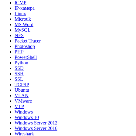
ICMP
IP-камера
Linux
Microtik
MS Word
MySQL
NFS
Packet Tracer
Photoshop
PHP
PowerShell
Python
SSD
SSH
SSL
TCP/IP
Ubuntu
VLAN
VMware
VTP
Windows
Windows 10
Windows Server 2012
Windows Server 2016
Wireshark