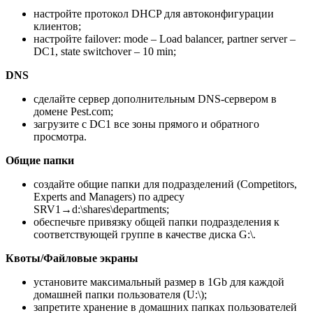
настройте протокол DHCP для автоконфигурации
клиентов;
настройте failover: mode – Load balancer, partner server –
DC1, state switchover – 10 min;
DNS
сделайте сервер дополнительным DNS-сервером в
домене Pest.com;
загрузите c DC1 все зоны прямого и обратного
просмотра.
Общие папки
создайте общие папки для подразделений (Competitors,
Experts and Managers) по адресу
SRV1→d:\shares\departments;
обеспечьте привязку общей папки подразделения к
соответствующей группе в качестве диска G:\.
Квоты
/Файловые экраны
установите максимальный размер в 1Gb для каждой
домашней папки пользователя (U:\);
запретите хранение в домашних папках пользователей