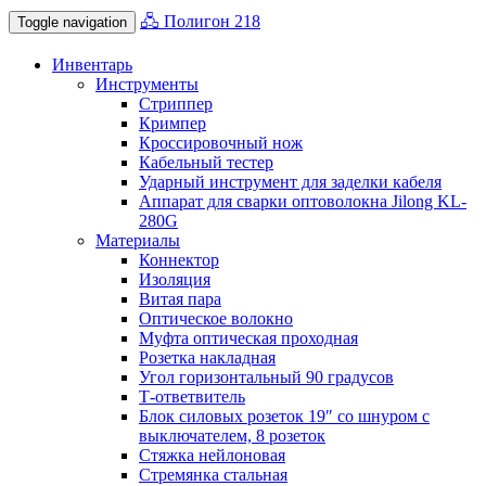
🖧 Полигон 218
Toggle navigation
Инвентарь
Инструменты
Стриппер
Кримпер
Кроссировочный нож
Кабельный тестер
Ударный инструмент для заделки кабеля
Аппарат для сварки оптоволокна Jilong KL-
280G
Материалы
Коннектор
Изоляция
Витая пара
Оптическое волокно
Муфта оптическая проходная
Розетка накладная
Угол горизонтальный 90 градусов
Т-ответвитель
Блок силовых розеток 19″ со шнуром с
выключателем, 8 розеток
Стяжка нейлоновая
Стремянка стальная