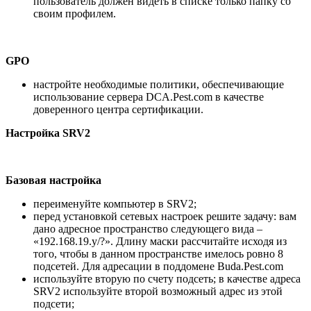
пользователь должен видеть в списке только папку со
своим профилем.
GPO
настройте необходимые политики, обеспечивающие
использование сервера DCA.Pest.com в качестве
доверенного центра сертификации.
Настройка
SRV2
Базовая настройка
переименуйте компьютер в SRV2;
перед установкой сетевых настроек решите задачу: вам
дано адресное пространство следующего вида –
«192.168.19.y/?». Длину маски рассчитайте исходя из
того, чтобы в данном пространстве имелось ровно 8
подсетей. Для адресации в поддомене Buda.Pest.com
используйте вторую по счету подсеть; в качестве адреса
SRV2 используйте второй возможный адрес из этой
подсети;