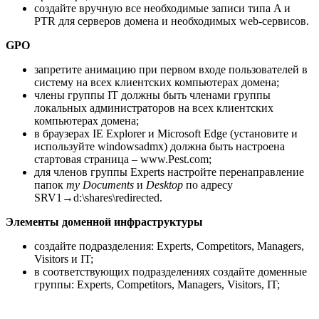
создайте вручную все необходимые записи типа A и
PTR для серверов домена и необходимых web-сервисов.
GPO
запретите анимацию при первом входе пользователей в
систему на всех клиентских компьютерах домена;
члены группы IT должны быть членами группы
локальных администраторов на всех клиентских
компьютерах домена;
в браузерах IE Explorer и Microsoft Edge (установите и
используйте windowsadmx) должна быть настроена
стартовая страница – www.Pest.com;
для членов группы Experts настройте перенаправление
папок
my
Documents
и
Desktop
по адресу
SRV1→d:\shares\redirected.
Элементы доменной инфраструктуры
создайте подразделения: Experts, Competitors, Managers,
Visitors и IT;
в соответствующих подразделениях создайте доменные
группы: Experts, Competitors, Managers, Visitors, IT;