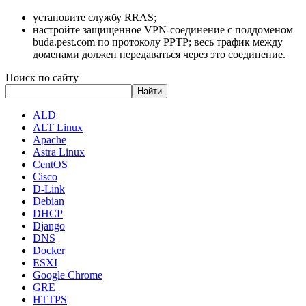
установите службу RRAS;
настройте защищенное VPN-соединение с поддоменом
buda.pest.com по протоколу PPTP; весь трафик между
доменами должен передаваться через это соединение.
Поиск по сайту
Найти
ALD
ALT Linux
Apache
Astra Linux
CentOS
Cisco
D-Link
Debian
DHCP
Django
DNS
Docker
ESXI
Google Chrome
GRE
HTTPS