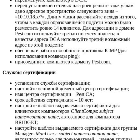
перед установкой сетевых настроек решите задачу: вам
дано адресное пространство следующего вида –
«10.10.18.х/?». Длину маски рассчитайте исходя из того,
чтобы в каждой образовавшейся подсети можно было
разместить ровно 14 клиентов. Для адресации в домене
Pest.com используйте третью по счету подсеть; в
качестве адреса DCA используйте третий возможный
адрес из этой подсети;
обеспечьте работоспособность протокола ICMP (для
использования команды ping);
присоедините компьютер к домену Pest.com.
Службы сертификации
установите службы сертификации;
настройте основной доменный центр сертификации;
имя центра сертификации – Pest CA;
срок действия сертификата – 10 лет;
настройте шаблон выдаваемого сертификата для
клиентских компьютеров
ClientComps
:
subject
name=
common
name
, автозапрос для компьютера
BRIDGE1;
настройте шаблон выдаваемого сертификата для группы
Managers
ManUsers
:
subject
name=
common
name
,
автозапрос только для пользователей – членов группы