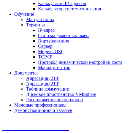
Калькулятор IP-адресов
Калькулятор систем счисления
Обучение
Мануал Linux
Термины
IP-адрес
Система доменных имен
Виртуализация
Сервер
Модель OSI
TCP/IP
Протокол динамической настройки хоста
Маршрутизатор
Документы
Адресация (218)
Адресация (219)
Таблица коммутации
Дисковое пространство VMSphere
Расположение оптоволокна
Молодые профессионалы
Демонстрационный экзамен
🖧 Полигон 218