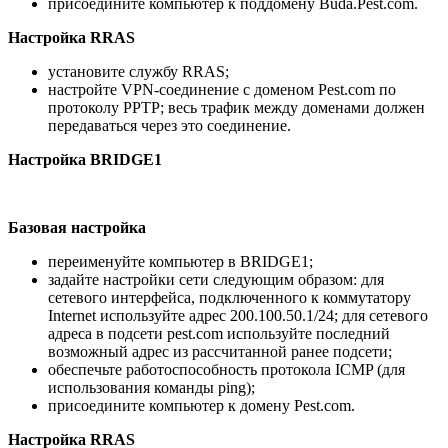
присоедините компьютер к поддомену Buda.Pest.com.
Настройка
RRAS
установите службу RRAS;
настройте VPN-соединение с доменом Pest.com по
протоколу PPTP; весь трафик между доменами должен
передаваться через это соединение.
Настройка
BRIDGE
1
Базовая настройка
переименуйте компьютер в BRIDGE1;
задайте настройки сети следующим образом: для
сетевого интерфейса, подключенного к коммутатору
Internet используйте адрес 200.100.50.1/24; для сетевого
адреса в подсети pest.com используйте последний
возможный адрес из рассчитанной ранее подсети;
обеспечьте работоспособность протокола ICMP (для
использования команды ping);
присоедините компьютер к домену Pest.com.
Настройка
RRAS