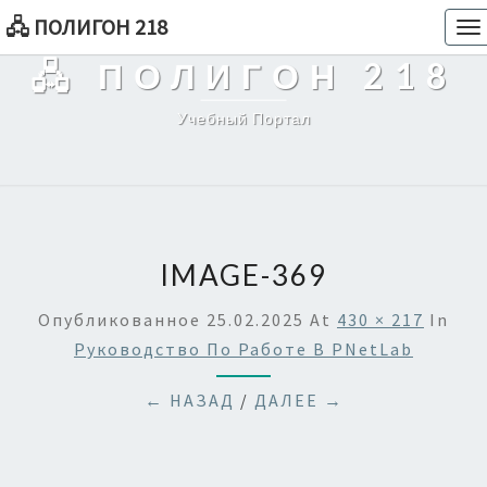
🖧 ПОЛИГОН 218
To
na
🖧 ПОЛИГОН 218
Учебный Портал
IMAGE-369
Опубликованное
25.02.2025
At
430 × 217
In
Руководство По Работе В PNetLab
← НАЗАД
/
ДАЛЕЕ →