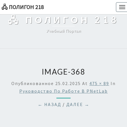
🖧 ПОЛИГОН 218
To
na
🖧 ПОЛИГОН 218
Учебный Портал
IMAGE-368
Опубликованное
25.02.2025
At
475 × 89
In
Руководство По Работе В PNetLab
← НАЗАД
/
ДАЛЕЕ →