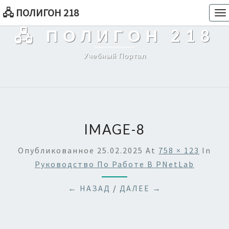
🖧 ПОЛИГОН 218
To
na
🖧 ПОЛИГОН 218
Учебный Портал
IMAGE-8
Опубликованное
25.02.2025
At
758 × 123
In
Руководство По Работе В PNetLab
← НАЗАД
/
ДАЛЕЕ →