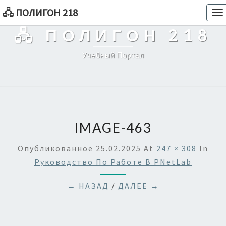
🖧 ПОЛИГОН 218
To
na
🖧 ПОЛИГОН 218
Учебный Портал
IMAGE-463
Опубликованное
25.02.2025
At
247 × 308
In
Руководство По Работе В PNetLab
← НАЗАД
/
ДАЛЕЕ →