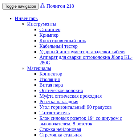
🖧 Полигон 218
Toggle navigation
Инвентарь
Инструменты
Стриппер
Кримпер
Кроссировочный нож
Кабельный тестер
Ударный инструмент для заделки кабеля
Аппарат для сварки оптоволокна Jilong KL-
280G
Материалы
Коннектор
Изоляция
Витая пара
Оптическое волокно
Муфта оптическая проходная
Розетка накладная
Угол горизонтальный 90 градусов
Т-ответвитель
Блок силовых розеток 19″ со шнуром с
выключателем, 8 розеток
Стяжка нейлоновая
Стремянка стальная