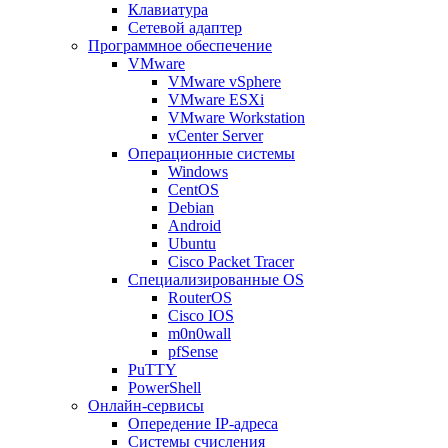
Клавиатура
Сетевой адаптер
Программное обеспечение
VMware
VMware vSphere
VMware ESXi
VMware Workstation
vCenter Server
Операционные системы
Windows
CentOS
Debian
Android
Ubuntu
Cisco Packet Tracer
Специализированные OS
RouterOS
Cisco IOS
m0n0wall
pfSense
PuTTY
PowerShell
Онлайн-сервисы
Опередение IP-адреса
Системы счисления