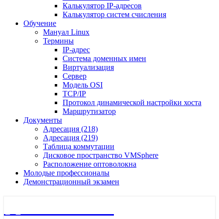
Калькулятор IP-адресов
Калькулятор систем счисления
Обучение
Мануал Linux
Термины
IP-адрес
Система доменных имен
Виртуализация
Сервер
Модель OSI
TCP/IP
Протокол динамической настройки хоста
Маршрутизатор
Документы
Адресация (218)
Адресация (219)
Таблица коммутации
Дисковое пространство VMSphere
Расположение оптоволокна
Молодые профессионалы
Демонстрационный экзамен
🖧 Полигон 218