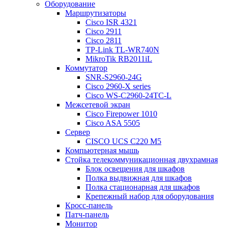
Оборудование
Маршрутизаторы
Cisco ISR 4321
Cisco 2911
Cisco 2811
TP-Link TL-WR740N
MikroTik RB2011iL
Коммутатор
SNR-S2960-24G
Cisco 2960-X series
Cisco WS-C2960-24TC-L
Межсетевой экран
Cisco Firepower 1010
Cisco ASA 5505
Сервер
CISCO UCS C220 M5
Компьютерная мышь
Стойка телекоммуникационная двухрамная
Блок освещения для шкафов
Полка выдвижная для шкафов
Полка стационарная для шкафов
Крепежный набор для оборудования
Кросс-панель
Патч-панель
Монитор