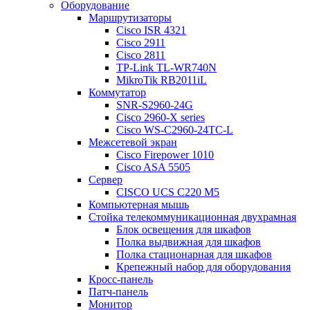
Оборудование
Маршрутизаторы
Cisco ISR 4321
Cisco 2911
Cisco 2811
TP-Link TL-WR740N
MikroTik RB2011iL
Коммутатор
SNR-S2960-24G
Cisco 2960-X series
Cisco WS-C2960-24TC-L
Межсетевой экран
Cisco Firepower 1010
Cisco ASA 5505
Сервер
CISCO UCS C220 M5
Компьютерная мышь
Стойка телекоммуникационная двухрамная
Блок освещения для шкафов
Полка выдвижная для шкафов
Полка стационарная для шкафов
Крепежный набор для оборудования
Кросс-панель
Патч-панель
Монитор