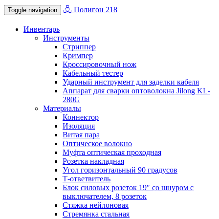
🖧 Полигон 218
Toggle navigation
Инвентарь
Инструменты
Стриппер
Кримпер
Кроссировочный нож
Кабельный тестер
Ударный инструмент для заделки кабеля
Аппарат для сварки оптоволокна Jilong KL-
280G
Материалы
Коннектор
Изоляция
Витая пара
Оптическое волокно
Муфта оптическая проходная
Розетка накладная
Угол горизонтальный 90 градусов
Т-ответвитель
Блок силовых розеток 19″ со шнуром с
выключателем, 8 розеток
Стяжка нейлоновая
Стремянка стальная