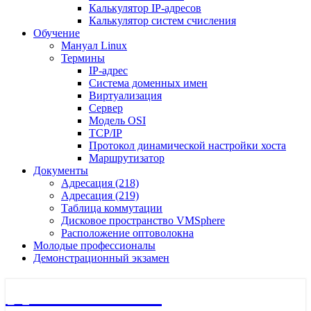
Калькулятор IP-адресов
Калькулятор систем счисления
Обучение
Мануал Linux
Термины
IP-адрес
Система доменных имен
Виртуализация
Сервер
Модель OSI
TCP/IP
Протокол динамической настройки хоста
Маршрутизатор
Документы
Адресация (218)
Адресация (219)
Таблица коммутации
Дисковое пространство VMSphere
Расположение оптоволокна
Молодые профессионалы
Демонстрационный экзамен
🖧 Полигон 218