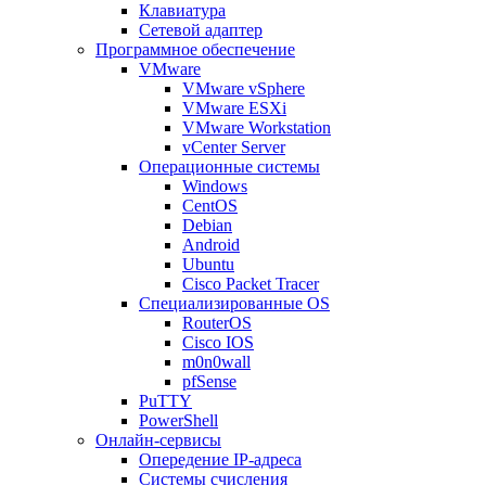
Клавиатура
Сетевой адаптер
Программное обеспечение
VMware
VMware vSphere
VMware ESXi
VMware Workstation
vCenter Server
Операционные системы
Windows
CentOS
Debian
Android
Ubuntu
Cisco Packet Tracer
Специализированные OS
RouterOS
Cisco IOS
m0n0wall
pfSense
PuTTY
PowerShell
Онлайн-сервисы
Опередение IP-адреса
Системы счисления