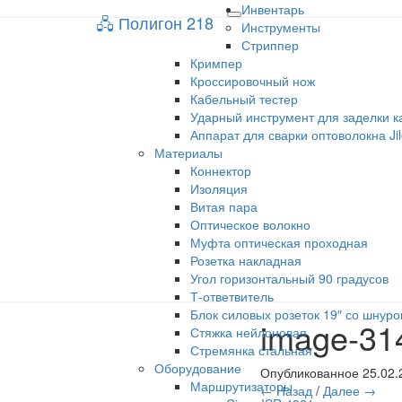
Инвентарь
🖧 Полигон 218
🖧 Полигон 218
Toggle
Инструменты
navigation
Стриппер
Кримпер
Учебный портал
Кроссировочный нож
Кабельный тестер
Ударный инструмент для заделки к
Аппарат для сварки оптоволокна Ji
Материалы
Коннектор
Изоляция
Витая пара
Оптическое волокно
Муфта оптическая проходная
Розетка накладная
Угол горизонтальный 90 градусов
Т-ответвитель
Блок силовых розеток 19″ со шнуро
image-31
Стяжка нейлоновая
Стремянка стальная
Оборудование
Опубликованное
25.02.
Маршрутизаторы
← Назад
/
Далее →