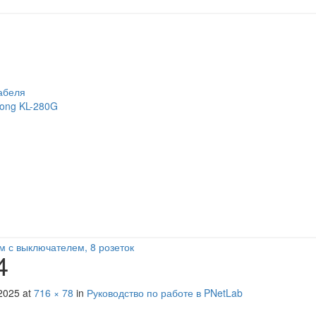
абеля
long KL-280G
м с выключателем, 8 розеток
4
2025
at
716 × 78
in
Руководство по работе в PNetLab