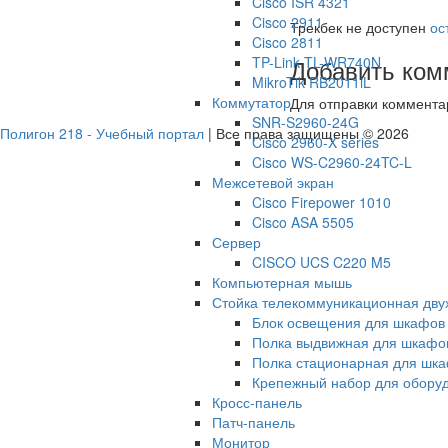
Cisco ISR 4321
Cisco 2911
Трекбек не доступен
ос
Cisco 2811
TP-Link TL-WR740N
Добавить ком
MikroTik RB2011iL
Коммутатор
Для отправки коммент
SNR-S2960-24G
Полигон 218 - Учебный портал
| Все права защищены © 2026
Cisco 2960-X series
Cisco WS-C2960-24TC-L
Межсетевой экран
Cisco Firepower 1010
Cisco ASA 5505
Сервер
CISCO UCS C220 M5
Компьютерная мышь
Стойка телекоммуникационная дв
Блок освещения для шкафов
Полка выдвижная для шкафо
Полка стационарная для шк
Крепежный набор для обору
Кросс-панель
Патч-панель
Монитор