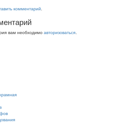
тавить комментарий
.
ментарий
ария вам необходимо
авторизоваться
.
ухрамная
в
афов
дования