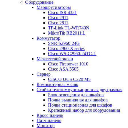
Оборудование
Маршрутизаторы
Cisco ISR 4321
Cisco 2911
Cisco 2811
TP-Link TL-WR740N
MikroTik RB2011iL
Коммутатор
SNR-S2960-24G
Cisco 2960-X series
Cisco WS-C2960-24TC-L
Межсетевой экран
Cisco Firepower 1010
Cisco ASA 5505
Сервер
CISCO UCS C220 M5
Компьютерная мышь
Стойка телекоммуникационная двухрамная
Блок освещения для шкафов
Полка выдвижная для шкафов
Полка стационарная для шкафов
Крепежный набор для оборудования
Кросс-панель
Патч-панель
Монитор