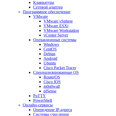
Клавиатура
Сетевой адаптер
Программное обеспечение
VMware
VMware vSphere
VMware ESXi
VMware Workstation
vCenter Server
Операционные системы
Windows
CentOS
Debian
Android
Ubuntu
Cisco Packet Tracer
Специализированные OS
RouterOS
Cisco IOS
m0n0wall
pfSense
PuTTY
PowerShell
Онлайн-сервисы
Опередение IP-адреса
Системы счисления