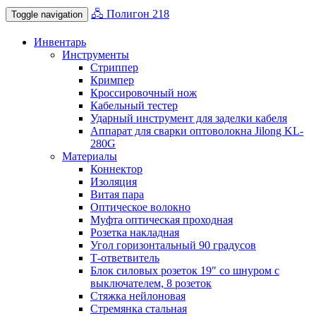
🖧 Полигон 218
Toggle navigation
Инвентарь
Инструменты
Стриппер
Кримпер
Кроссировочный нож
Кабельный тестер
Ударный инструмент для заделки кабеля
Аппарат для сварки оптоволокна Jilong KL-
280G
Материалы
Коннектор
Изоляция
Витая пара
Оптическое волокно
Муфта оптическая проходная
Розетка накладная
Угол горизонтальный 90 градусов
Т-ответвитель
Блок силовых розеток 19″ со шнуром с
выключателем, 8 розеток
Стяжка нейлоновая
Стремянка стальная