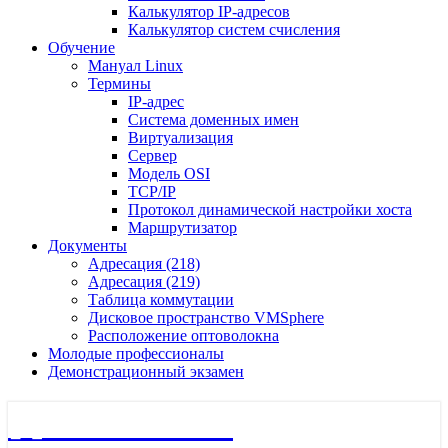
Калькулятор IP-адресов
Калькулятор систем счисления
Обучение
Мануал Linux
Термины
IP-адрес
Система доменных имен
Виртуализация
Сервер
Модель OSI
TCP/IP
Протокол динамической настройки хоста
Маршрутизатор
Документы
Адресация (218)
Адресация (219)
Таблица коммутации
Дисковое пространство VMSphere
Расположение оптоволокна
Молодые профессионалы
Демонстрационный экзамен
🖧 Полигон 218