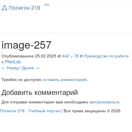
🖧 Полигон 218
🖧 Полигон 218
Toggle
navigation
Учебный портал
image-257
Опубликованное
25.02.2025
at
442 × 78
in
Руководство по работе
в PNetLab
← Назад
/
Далее →
Трекбек не доступен
оставить комментарий
.
Добавить комментарий
Для отправки комментария вам необходимо
авторизоваться
.
Полигон 218 - Учебный портал
| Все права защищены © 2026