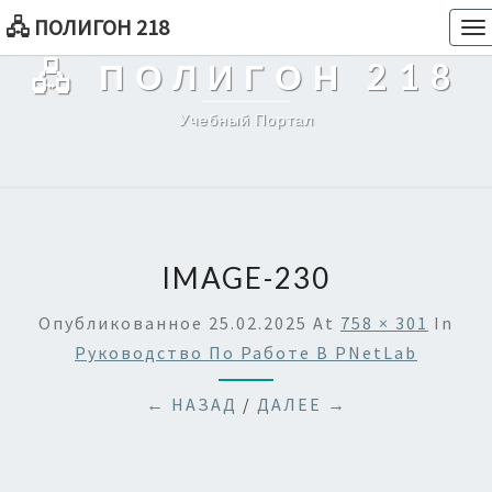
🖧 ПОЛИГОН 218
To
na
🖧 ПОЛИГОН 218
Учебный Портал
IMAGE-230
Опубликованное
25.02.2025
At
758 × 301
In
Руководство По Работе В PNetLab
← НАЗАД
/
ДАЛЕЕ →