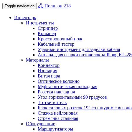
🖧 Полигон 218
Toggle navigation
Инвентарь
Инструменты
Стриппер
Кримпер
Кроссировочный нож
Кабельный тестер
Ударный инструмент для заделки кабеля
Аппарат для сварки оптоволокна Jilong KL-2
Материалы
Коннектор
Изоляция
Витая пара
Оптическое волокно
Муфта оптическая проходная
Розетка накладная
Угол горизонтальный 90 градусов
Т-ответвитель
Блок силовых розеток 19″ со шнуром с выключ
Стяжка нейлоновая
Стремянка стальная
Оборудование
Маршрутизаторы