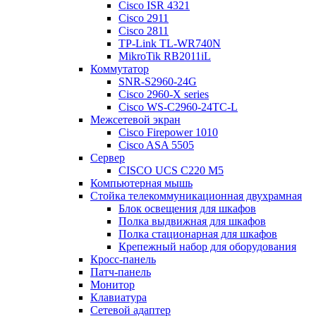
Cisco ISR 4321
Cisco 2911
Cisco 2811
TP-Link TL-WR740N
MikroTik RB2011iL
Коммутатор
SNR-S2960-24G
Cisco 2960-X series
Cisco WS-C2960-24TC-L
Межсетевой экран
Cisco Firepower 1010
Cisco ASA 5505
Сервер
CISCO UCS C220 M5
Компьютерная мышь
Стойка телекоммуникационная двухрамная
Блок освещения для шкафов
Полка выдвижная для шкафов
Полка стационарная для шкафов
Крепежный набор для оборудования
Кросс-панель
Патч-панель
Монитор
Клавиатура
Сетевой адаптер