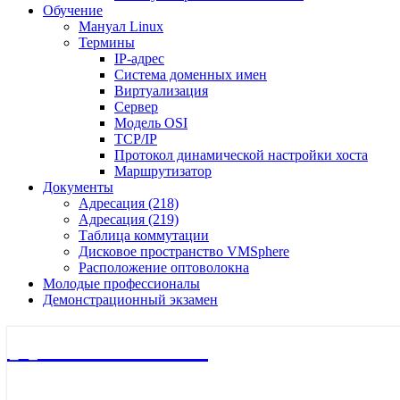
Обучение
Мануал Linux
Термины
IP-адрес
Система доменных имен
Виртуализация
Сервер
Модель OSI
TCP/IP
Протокол динамической настройки хоста
Маршрутизатор
Документы
Адресация (218)
Адресация (219)
Таблица коммутации
Дисковое пространство VMSphere
Расположение оптоволокна
Молодые профессионалы
Демонстрационный экзамен
🖧 Полигон 218