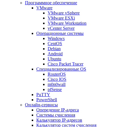
Программное обеспечение
VMware
VMware vSphere
VMware ESXi
VMware Workstation
vCenter Server
Операционные системы
Windows
CentOS
Debian
Android
Ubuntu
Cisco Packet Tracer
Специализированные OS
RouterOS
Cisco IOS
m0n0wall
pfSense
PuTTY
PowerShell
Онлайн-сервисы
Опередение IP-адреса
Системы счисления
Калькулятор IP-адресов
Калькулятор систем счисления