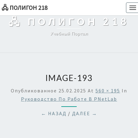
🖧 ПОЛИГОН 218
To
na
🖧 ПОЛИГОН 218
Учебный Портал
IMAGE-193
Опубликованное
25.02.2025
At
560 × 195
In
Руководство По Работе В PNetLab
← НАЗАД
/
ДАЛЕЕ →