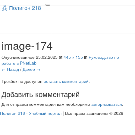
🖧 Полигон 218
🖧 Полигон 218
Toggle
navigation
Учебный портал
image-174
Опубликованное
25.02.2025
at
445 × 155
in
Руководство по
работе в PNetLab
← Назад
/
Далее →
Трекбек не доступен
оставить комментарий
.
Добавить комментарий
Для отправки комментария вам необходимо
авторизоваться
.
Полигон 218 - Учебный портал
| Все права защищены © 2026