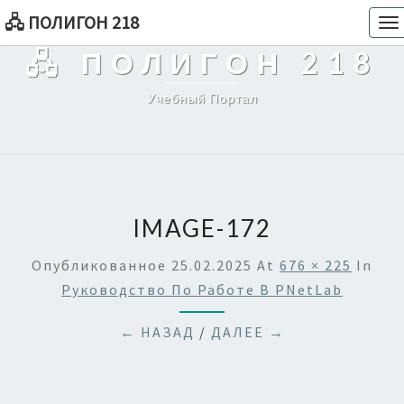
🖧 ПОЛИГОН 218
To
na
🖧 ПОЛИГОН 218
Учебный Портал
IMAGE-172
Опубликованное
25.02.2025
At
676 × 225
In
Руководство По Работе В PNetLab
← НАЗАД
/
ДАЛЕЕ →