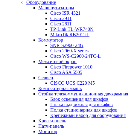
Оборудование
Маршрутизаторы
Cisco ISR 4321
Cisco 2911
Cisco 2811
TP-Link TL-WR740N
MikroTik RB2011iL
Коммутатор
SNR-S2960-24G
Cisco 2960-X series
Cisco WS-C2960-24TC-L
Межсетевой экран
Cisco Firepower 1010
Cisco ASA 5505
Сервер
CISCO UCS C220 M5
Компьютерная мышь
Стойка телекоммуникационная двухрамная
Блок освещения для шкафов
Полка выдвижная для шкафов
Полка стационарная для шкафов
Крепежный набор для оборудования
Кросс-панель
Патч-панель
Монитор