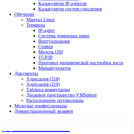
Калькулятор IP-адресов
Калькулятор систем счисления
Обучение
Мануал Linux
Термины
IP-адрес
Система доменных имен
Виртуализация
Сервер
Модель OSI
TCP/IP
Протокол динамической настройки хоста
Маршрутизатор
Документы
Адресация (218)
Адресация (219)
Таблица коммутации
Дисковое пространство VMSphere
Расположение оптоволокна
Молодые профессионалы
Демонстрационный экзамен
🖧 Полигон 218