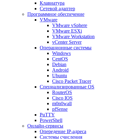
Клавиатура
Сетевой адаптер
Программное обеспечение
VMware
VMware vSphere
VMware ESXi
VMware Workstation
vCenter Server
Операционные системы
Windows
CentOS
Debian
Android
Ubuntu
Cisco Packet Tracer
Специализированные OS
RouterOS
Cisco IOS
m0n0wall
pfSense
PuTTY
PowerShell
Онлайн-сервисы
Опередение IP-адреса
Системы счисления