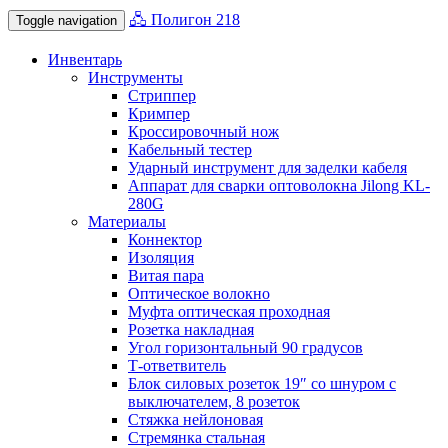
🖧 Полигон 218
Toggle navigation
Инвентарь
Инструменты
Стриппер
Кримпер
Кроссировочный нож
Кабельный тестер
Ударный инструмент для заделки кабеля
Аппарат для сварки оптоволокна Jilong KL-
280G
Материалы
Коннектор
Изоляция
Витая пара
Оптическое волокно
Муфта оптическая проходная
Розетка накладная
Угол горизонтальный 90 градусов
Т-ответвитель
Блок силовых розеток 19″ со шнуром с
выключателем, 8 розеток
Стяжка нейлоновая
Стремянка стальная