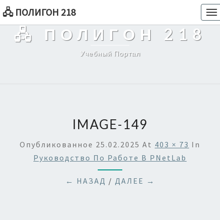
🖧 ПОЛИГОН 218
To
na
🖧 ПОЛИГОН 218
Учебный Портал
IMAGE-149
Опубликованное
25.02.2025
At
403 × 73
In
Руководство По Работе В PNetLab
← НАЗАД
/
ДАЛЕЕ →