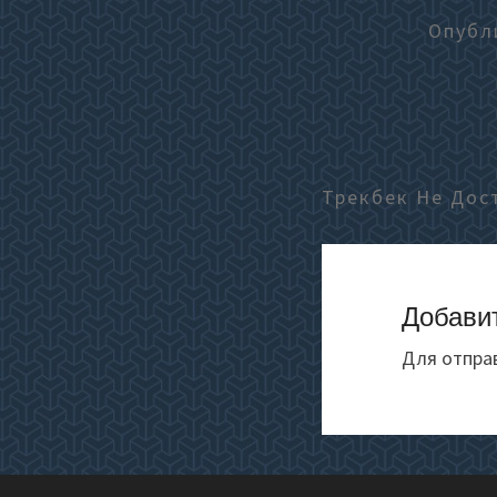
Опубл
Трекбек Не Дос
Добави
Для отпра