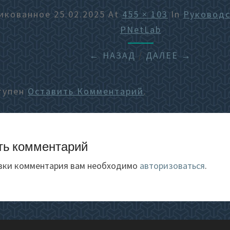
икованное
25.02.2025
At
455 × 103
In
Руководс
PNetLab
← НАЗАД
/
ДАЛЕЕ →
тупен
Оставить Комментарий
.
ть комментарий
вки комментария вам необходимо
авторизоваться
.